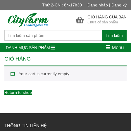
Thứ 2-CN : 8h-17h30
Đăng nhập | Đăng ký
GIỎ HÀNG CỦA BẠN
Chưa có sản phẩm
Tìm kiếm
Menu
DANH MỤC SẢN PHẨM
GIỎ HÀNG
Your cart is currently empty.
Return to shop
THÔNG TIN LIÊN HỆ