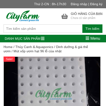
Thứ 2-CN : 8h-17h30
Đăng nhập | Đăng ký
GIỎ HÀNG CỦA BẠN
Chưa có sản phẩm
Tìm kiếm
Menu
DANH MỤC SẢN PHẨM
Home
/
Thủy Canh & Aquaponics
/
Dinh dưỡng & giá thể
ươm
/ Mút xốp ươm hạt 96 lỗ của nhật
Sale!