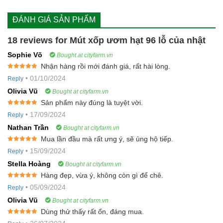
ĐÁNH GIÁ SẢN PHẨM
18 reviews for
Mút xốp ươm hạt 96 lỗ của nhật
Sophie Võ
Bought at cityfarm.vn
Nhận hàng rồi mới đánh giá, rất hài lòng.
Rated
5
out
•
01/10/2024
Reply
of 5
Olivia Vũ
Bought at cityfarm.vn
Sản phẩm này đúng là tuyệt vời.
Rated
5
out
•
17/09/2024
Reply
of 5
Nathan Trần
Bought at cityfarm.vn
Mua lần đầu mà rất ưng ý, sẽ ủng hộ tiếp.
Rated
5
out
•
15/09/2024
Reply
of 5
Stella Hoàng
Bought at cityfarm.vn
Hàng đẹp, vừa ý, không còn gì để chê.
Rated
5
out
•
05/09/2024
Reply
of 5
Olivia Vũ
Bought at cityfarm.vn
Dùng thử thấy rất ổn, đáng mua.
Rated
5
out