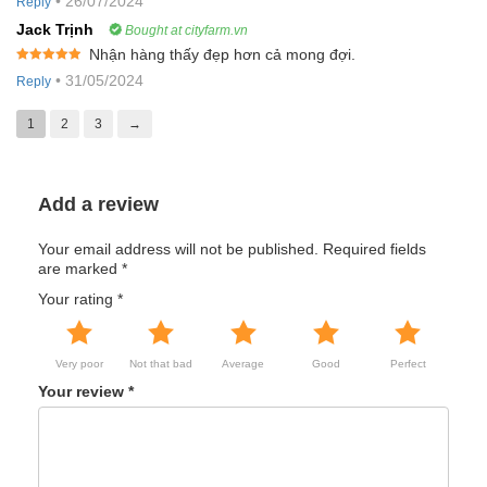
•
26/07/2024
Reply
of 5
Jack Trịnh
Bought at cityfarm.vn
Nhận hàng thấy đẹp hơn cả mong đợi.
Rated
5
out
•
31/05/2024
Reply
of 5
1
2
3
→
Add a review
Your email address will not be published.
Required fields
are marked
*
Your rating
*
Very poor
Not that bad
Average
Good
Perfect
Your review
*