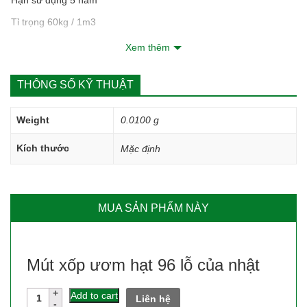
Hạn sử dụng 5 năm
Tỉ trọng 60kg / 1m3
Độ tinh khiết 99%
Xem thêm
Hãng sản xuất Việt Nam
THÔNG SỐ KỸ THUẬT
Weight
0.0100 g
Kích thước
Mặc định
MUA SẢN PHẨM NÀY
Mút xốp ươm hạt 96 lỗ của nhật
Mút
Add to cart
Liên hệ
xốp