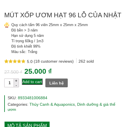
MÚT XỐP ƯƠM HẠT 96 LỖ CỦA NHẬT
Quy cách tấm 96 viên 25mm x 25mm x 25mm
Độ bền > 3 năm
Hạn sử dụng 5 năm
Tỉ trọng 60kg / 1m3
Độ tinh khiết 99%
Màu sắc: Trắng
(
18
customer reviews)
262
sold
5.0
Rated
18
5.0
25.000
₫
out of 5
27.500
₫
based on
customer
Mút
Add to cart
Liên hệ
ratings
xốp
ươm
hạt
SKU:
8933481006884
96
Categories:
Thủy Canh & Aquaponics
,
Dinh dưỡng & giá thể
lỗ
ươm
của
nhật
quantity
MÔ TẢ SẢN PHẨM