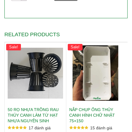
dừa rơi ra ngoài.
rau
thủy
canh
kích
thước
65x65
RELATED PRODUCTS
quantity
Sale!
Sale!
50 RỌ NHỰA TRỒNG RAU
NẮP CHỤP ỐNG THỦY
THỦY CANH LÀM TỪ HẠT
CANH HÌNH CHỮ NHẬT
Lợi ích khi sử dụng rọ trồng rau
NHỰA NGUYÊN SINH
75×150
thủy canh:
17
đánh giá
15
đánh giá