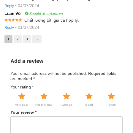
Rated
5
out
•
04/07/2024
Reply
of 5
Liam Võ
Bought at cityfarm.vn
Chất lượng tốt, giá cả hợp lý.
Rated
5
out
•
01/07/2024
Reply
of 5
1
2
3
→
Add a review
Your email address will not be published.
Required fields
are marked
*
Your rating
*
Very poor
Not that bad
Average
Good
Perfect
Your review
*