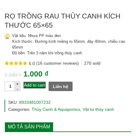
RỌ TRỒNG RAU THỦY CANH KÍCH
THƯỚC 65×65
Vật liệu: Nhựa PP màu đen
Kích thước: Đường kính miệng rọ 65mm, đáy 40mm, chiều cao
65mm
Độ bền: Trên 3 năm khi trồng thủy canh
(
16
customer reviews)
270
sold
5.0
Rated
16
5.0
1.000
₫
out of 5
1.100
₫
based on
customer
Rọ
Add to cart
Liên hệ
ratings
trồng
rau
thủy
SKU:
8933481007232
canh
Categories:
Thủy Canh & Aquaponics
,
Vật tư thủy canh
kích
thước
65x65
MÔ TẢ SẢN PHẨM
quantity