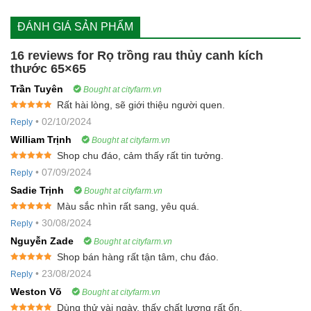
ĐÁNH GIÁ SẢN PHẨM
16 reviews for
Rọ trồng rau thủy canh kích
thước 65×65
Trần Tuyên
Bought at cityfarm.vn
Rất hài lòng, sẽ giới thiệu người quen.
Rated
5
out
•
02/10/2024
Reply
of 5
William Trịnh
Bought at cityfarm.vn
Shop chu đáo, cảm thấy rất tin tưởng.
Rated
5
out
•
07/09/2024
Reply
of 5
Sadie Trịnh
Bought at cityfarm.vn
Màu sắc nhìn rất sang, yêu quá.
Rated
5
out
•
30/08/2024
Reply
of 5
Nguyễn Zade
Bought at cityfarm.vn
Shop bán hàng rất tận tâm, chu đáo.
Rated
5
out
•
23/08/2024
Reply
of 5
Weston Võ
Bought at cityfarm.vn
Dùng thử vài ngày, thấy chất lượng rất ổn.