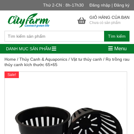
Thứ 2-CN : 8h-17h30
Đăng nhập | Đăng ký
GIỎ HÀNG CỦA BẠN
Chưa có sản phẩm
Tìm kiếm
Menu
DANH MỤC SẢN PHẨM
Home
/
Thủy Canh & Aquaponics
/
Vật tư thủy canh
/ Rọ trồng rau
thủy canh kích thước 65×65
Sale!