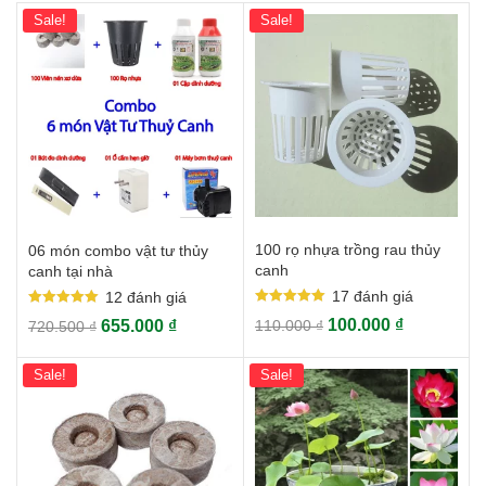
Sale!
Sale!
100 rọ nhựa trồng rau thủy
06 món combo vật tư thủy
canh
canh tại nhà
17
đánh giá
12
đánh giá
Rated
Rated
100.000
₫
655.000
₫
110.000
₫
720.500
₫
5.00
5.00
out of 5
out of 5
Sale!
Sale!