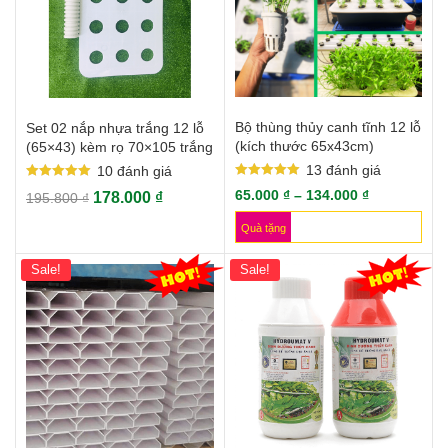
Bộ thùng thủy canh tĩnh 12 lỗ
Set 02 nắp nhựa trắng 12 lỗ
(kích thước 65x43cm)
(65×43) kèm rọ 70×105 trắng
13
đánh giá
10
đánh giá
Rated
Rated
65.000
₫
–
134.000
₫
178.000
₫
195.800
₫
5.00
5.00
out of 5
out of 5
Quà tặng
Sale!
Sale!