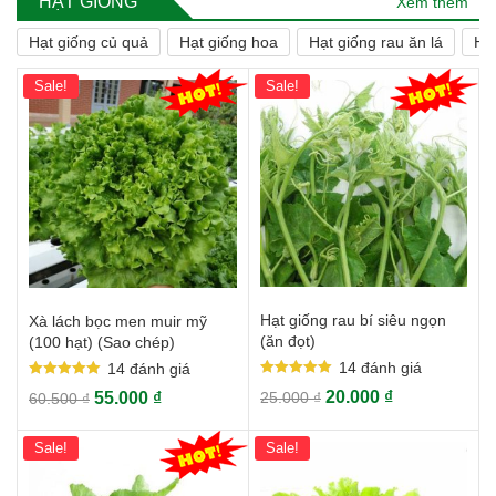
HẠT GIỐNG
Xem thêm
Hạt giống củ quả
Hạt giống hoa
Hạt giống rau ăn lá
Hạ
Sale!
Sale!
Hạt giống rau bí siêu ngọn
Xà lách bọc men muir mỹ
(ăn đọt)
(100 hạt) (Sao chép)
14
đánh giá
14
đánh giá
Rated
Rated
20.000
₫
55.000
₫
25.000
₫
60.500
₫
5.00
5.00
out of 5
out of 5
Sale!
Sale!