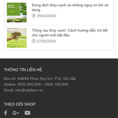
Dung dịch thủy canh và những nguy cơ khi sử
dụng
29/02/2024
Trồng rau thủy canh: Cách hướng dẫn chi tiết
cho người mới bắt đầu
27/02/2024
THÔNG TIN LIÊN HỆ
Địa chỉ: 448/65 Phan Huy Ích, P12, Gò Vấp
Hotline: 0932.600.899 – 0932.700.899
Email: info@cityfarm.vn
THEO DÕI SHOP