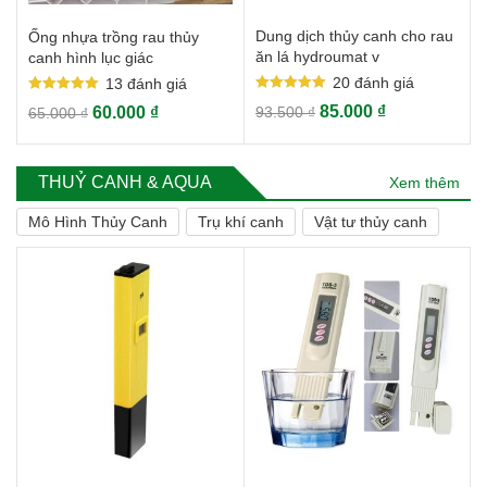
Dung dịch thủy canh cho rau
Ống nhựa trồng rau thủy
ăn lá hydroumat v
canh hình lục giác
20
đánh giá
13
đánh giá
Rated
Rated
85.000
₫
60.000
₫
93.500
₫
65.000
₫
5.00
5.00
out of 5
out of 5
THUỶ CANH & AQUA
Xem thêm
Mô Hình Thủy Canh
Trụ khí canh
Vật tư thủy canh