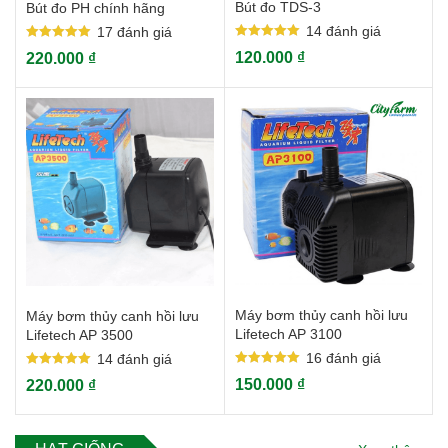
Bút đo TDS-3
Bút đo PH chính hãng
14
đánh giá
17
đánh giá
Rated
Rated
120.000
₫
220.000
₫
5.00
5.00
out of 5
out of 5
Máy bơm thủy canh hồi lưu
Máy bơm thủy canh hồi lưu
Lifetech AP 3100
Lifetech AP 3500
16
đánh giá
14
đánh giá
Rated
Rated
150.000
₫
220.000
₫
5.00
5.00
out of 5
out of 5