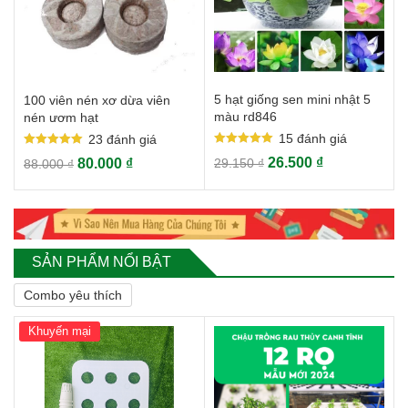
5 hạt giống sen mini nhật 5
100 viên nén xơ dừa viên
màu rd846
nén ươm hạt
15
đánh giá
23
đánh giá
Rated
Rated
26.500
₫
80.000
₫
29.150
₫
88.000
₫
5.00
5.00
out of 5
out of 5
SẢN PHẨM NỔI BẬT
Combo yêu thích
Khuyến mại