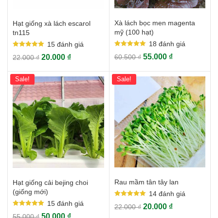
Xà lách bọc men magenta
Hạt giống xà lách escarol
mỹ (100 hạt)
tn115
18
đánh giá
15
đánh giá
Rated
Rated
55.000
₫
20.000
₫
60.500
₫
22.000
₫
5.00
5.00
out of 5
out of 5
Sale!
Sale!
Rau mầm tân tây lan
Hạt giống cải bejing choi
(giống mới)
14
đánh giá
Rated
15
đánh giá
20.000
₫
22.000
₫
5.00
Rated
out of 5
50.000
₫
55.000
₫
5.00