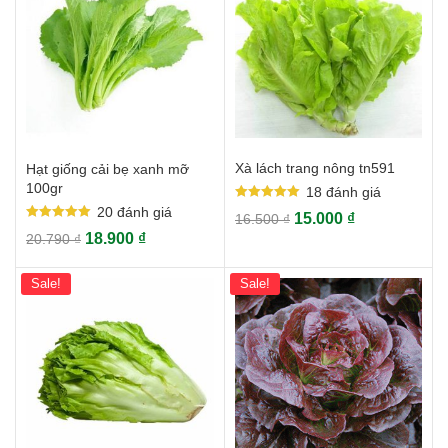
Xà lách trang nông tn591
Hạt giống cải bẹ xanh mỡ
100gr
18
đánh giá
Rated
20
đánh giá
15.000
₫
16.500
₫
5.00
Rated
out of 5
18.900
₫
20.790
₫
5.00
out of 5
Sale!
Sale!