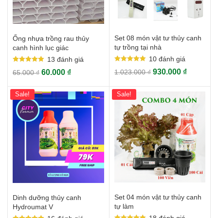
Set 08 món vật tư thủy canh
Ống nhựa trồng rau thủy
tự trồng tại nhà
canh hình lục giác
10
đánh giá
13
đánh giá
Rated
Rated
930.000
₫
60.000
₫
1.023.000
₫
65.000
₫
5.00
5.00
out of 5
out of 5
Sale!
Sale!
Set 04 món vật tư thủy canh
Dinh dưỡng thủy canh
tự làm
Hydroumat V