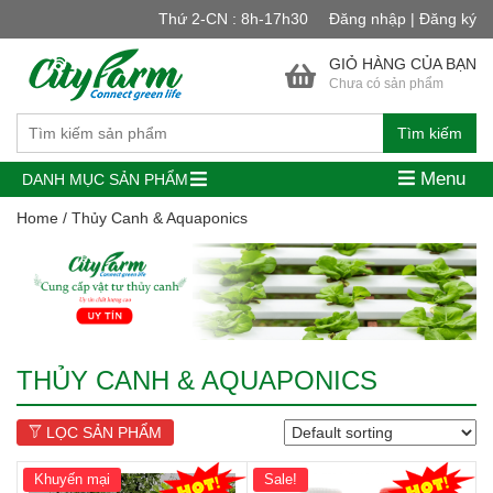
Thứ 2-CN : 8h-17h30
Đăng nhập | Đăng ký
GIỎ HÀNG CỦA BẠN
Chưa có sản phẩm
Tìm kiếm
Menu
DANH MỤC SẢN PHẨM
Home
/ Thủy Canh & Aquaponics
THỦY CANH & AQUAPONICS
LỌC SẢN PHẨM
Khuyến mại
Sale!