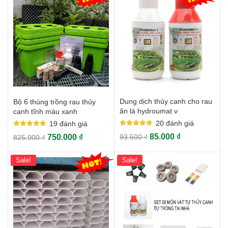
Dung dịch thủy canh cho rau
Bộ 6 thùng trồng rau thủy
ăn lá hydroumat v
canh tĩnh màu xanh
20
đánh giá
19
đánh giá
Rated
Rated
85.000
₫
750.000
₫
93.500
₫
825.000
₫
5.00
5.00
out of 5
out of 5
Sale!
Sale!