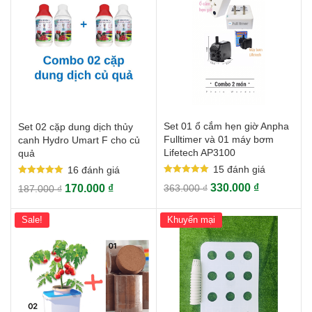
Set 01 ổ cắm hẹn giờ Anpha
Set 02 cặp dung dịch thủy
Fulltimer và 01 máy bơm
canh Hydro Umart F cho củ
Lifetech AP3100
quả
15
đánh giá
16
đánh giá
Rated
Rated
330.000
₫
170.000
₫
363.000
₫
187.000
₫
5.00
5.00
out of 5
out of 5
Sale!
Khuyến mại