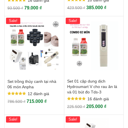
18
đánh giá
16
đánh giá
Rated
Rated
385.000
₫
79.000
₫
423.500
₫
93.500
₫
5.00
5.00
out of 5
out of 5
Sale!
Sale!
Set 01 cặp dung dịch
Set trồng thủy canh tại nhà
Hydroumart V cho rau ăn lá
06 món Anpha
và 01 bút đo Tds-3
12
đánh giá
16
đánh giá
Rated
715.000
₫
786.500
₫
5.00
Rated
out of 5
205.000
₫
225.500
₫
5.00
out of 5
Sale!
Sale!