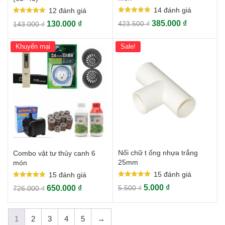
14
đánh giá
12
đánh giá
Rated
Rated
385.000
₫
130.000
₫
423.500
₫
143.000
₫
5.00
5.00
out of 5
out of 5
Khuyến mại
Sale!
Nối chữ t ống nhựa trắng
Combo vật tư thủy canh 6
25mm
món
15
đánh giá
15
đánh giá
Rated
Rated
5.000
₫
650.000
₫
5.500
₫
726.000
₫
5.00
5.00
out of 5
out of 5
1
2
3
4
5
→