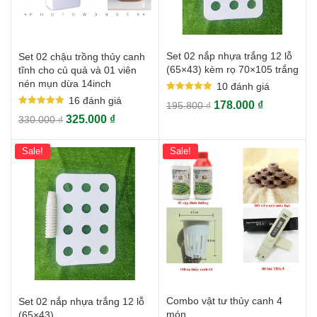
Set 02 nắp nhựa trắng 12 lỗ
Set 02 chậu trồng thủy canh
(65×43) kèm rọ 70×105 trắng
tĩnh cho củ quả và 01 viên
nén mụn dừa 14inch
10
đánh giá
Rated
16
đánh giá
178.000
₫
195.800
₫
5.00
Rated
out of 5
325.000
₫
330.000
₫
5.00
out of 5
Sale!
Sale!
Combo vật tư thủy canh 4
Set 02 nắp nhựa trắng 12 lỗ
món
(65×43)