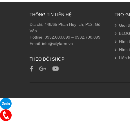
THÔNG TIN LIÊN HỆ
TRỢ G
Địa chỉ: 448/65 Phan Huy Ích, P12, Gò
Giới t
Vấp
BLOG
Hotline: 0932.600.899 – 0932.700.899
Hình 
Email: info@cityfarm.vn
Hình 
Liên h
THEO DÕI SHOP