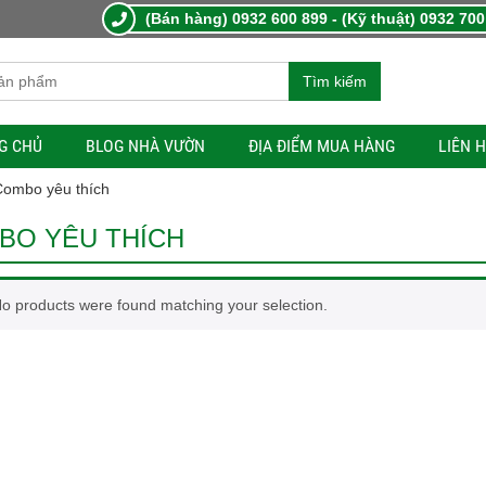
(Bán hàng) 0932 600 899 - (Kỹ thuật) 0932 700
Tìm kiếm
G CHỦ
BLOG NHÀ VƯỜN
ĐỊA ĐIỂM MUA HÀNG
LIÊN 
Combo yêu thích
BO YÊU THÍCH
o products were found matching your selection.