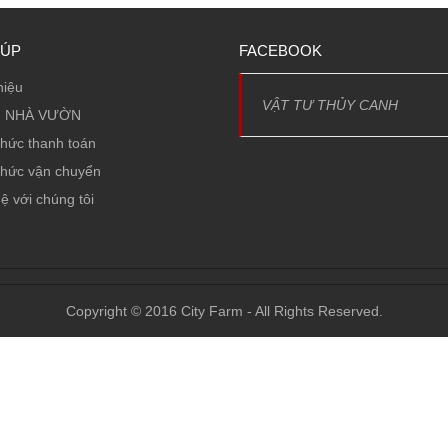
IÚP
FACEBOOK
hiệu
VẬT TƯ THỦY CANH
 NHÀ VƯỜN
thức thanh toán
thức vận chuyển
ệ với chúng tôi
Copyright © 2016 City Farm - All Rights Reserved.