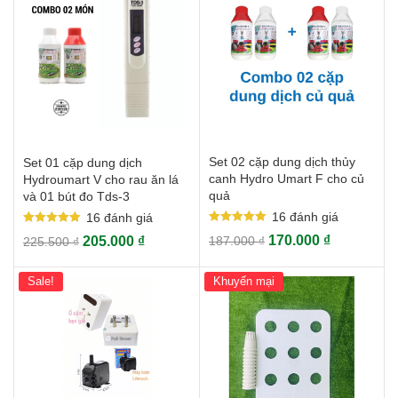
Set 02 cặp dung dịch thủy
Set 01 cặp dung dịch
canh Hydro Umart F cho củ
Hydroumart V cho rau ăn lá
quả
và 01 bút đo Tds-3
16
đánh giá
16
đánh giá
Rated
Rated
170.000
₫
205.000
₫
187.000
₫
225.500
₫
5.00
5.00
out of 5
out of 5
Sale!
Khuyến mại