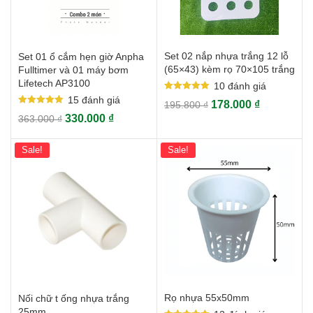
Set 02 nắp nhựa trắng 12 lỗ
Set 01 ổ cắm hẹn giờ Anpha
(65×43) kèm rọ 70×105 trắng
Fulltimer và 01 máy bơm
Lifetech AP3100
10
đánh giá
Rated
15
đánh giá
178.000
₫
195.800
₫
5.00
Rated
out of 5
330.000
₫
363.000
₫
5.00
out of 5
Sale!
Sale!
Rọ nhựa 55x50mm
Nối chữ t ống nhựa trắng
25mm