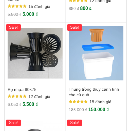
12
đánh giá
Rated
15
đánh giá
800
₫
880
₫
5.00
Rated
out of 5
5.000
₫
5.500
₫
5.00
out of 5
Sale!
Sale!
Thùng trồng thủy canh tĩnh
Rọ nhựa 80×75
cho củ quả
12
đánh giá
18
đánh giá
Rated
5.500
₫
6.050
₫
5.00
Rated
out of 5
150.000
₫
185.000
₫
5.00
out of 5
Sale!
Sale!