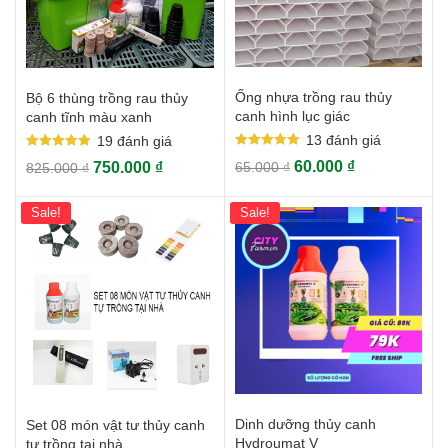
Ống nhựa trồng rau thủy
Bộ 6 thùng trồng rau thủy
canh hình lục giác
canh tĩnh màu xanh
13
đánh giá
19
đánh giá
Rated
Rated
60.000
₫
750.000
₫
65.000
₫
825.000
₫
5.00
5.00
out of 5
out of 5
Sale!
Sale!
Dinh dưỡng thủy canh
Set 08 món vật tư thủy canh
Hydroumat V
tự trồng tại nhà