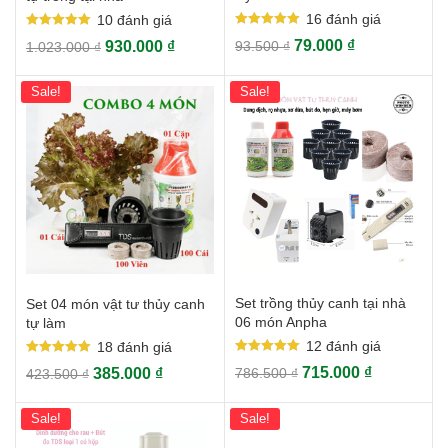
16
đánh giá
10
đánh giá
Rated
Rated
79.000
₫
930.000
₫
93.500
₫
1.023.000
₫
5.00
5.00
out of 5
out of 5
Sale!
Sale!
Set trồng thủy canh tại nhà
Set 04 món vật tư thủy canh
06 món Anpha
tự làm
12
đánh giá
18
đánh giá
Rated
Rated
715.000
₫
385.000
₫
786.500
₫
423.500
₫
5.00
5.00
out of 5
out of 5
Sale!
Sale!