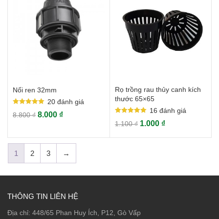
Rọ trồng rau thủy canh kích
Nối ren 32mm
thước 65×65
20
đánh giá
16
đánh giá
Rated
8.000
₫
8.800
₫
5.00
Rated
out of 5
1.000
₫
1.100
₫
5.00
out of 5
1
2
3
→
THÔNG TIN LIÊN HỆ
Địa chỉ: 448/65 Phan Huy Ích, P12, Gò Vấp