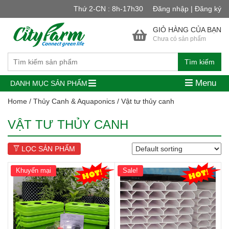
Thứ 2-CN : 8h-17h30
Đăng nhập | Đăng ký
GIỎ HÀNG CỦA BẠN
Chưa có sản phẩm
Tìm kiếm
Menu
DANH MỤC SẢN PHẨM
Home
/
Thủy Canh & Aquaponics
/ Vật tư thủy canh
VẬT TƯ THỦY CANH
LỌC SẢN PHẨM
Khuyến mại
Sale!