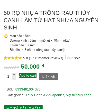
50 RỌ NHỰA TRỒNG RAU THỦY
CANH LÀM TỪ HẠT NHỰA NGUYÊN
SINH
Màu sắc : Đen
Đường kính : 65mm (miệng) x 40mm (đáy)
Chiều cao : 60mm
Độ bền: > 3 năm ( trồng rau thủy canh)
(
17
customer reviews)
352
sold
5.0
Rated
17
5.0
50.000
₫
out of 5
65.000
₫
based on
customer
50
Add to cart
Liên hệ
ratings
rọ
nhựa
trồng
SKU:
8933481004378
rau
Categories:
Thủy Canh & Aquaponics
,
Vật tư thủy canh
thủy
canh
làm
MÔ TẢ SẢN PHẨM