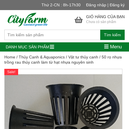
Thứ 2-CN : 8h-17h30
Đăng nhập | Đăng ký
GIỎ HÀNG CỦA BẠN
Chưa có sản phẩm
Tìm kiếm
Menu
DANH MỤC SẢN PHẨM
Home
/
Thủy Canh & Aquaponics
/
Vật tư thủy canh
/ 50 rọ nhựa
trồng rau thủy canh làm từ hạt nhựa nguyên sinh
Sale!