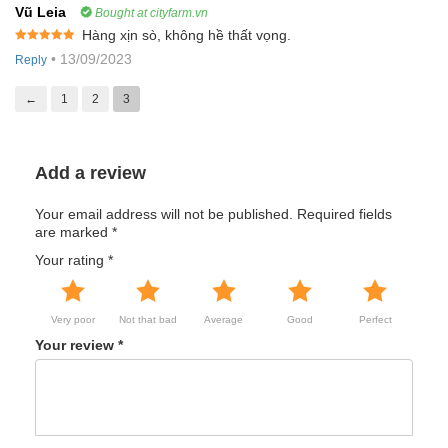
Vũ Leia
Bought at cityfarm.vn
Hàng xịn sò, không hề thất vọng.
Rated
5
out
•
13/09/2023
Reply
of 5
←
1
2
3
Add a review
Your email address will not be published.
Required fields
are marked
*
Your rating
*
Very poor
Not that bad
Average
Good
Perfect
Your review
*