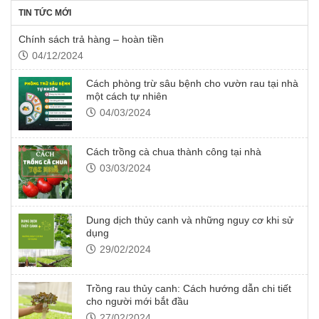
Rọ nhựa trồng rau thủy canh và giá thể (có thể dùng viên nén
TIN TỨC MỚI
ươm hạt xơ dừa hoặc xơ dừa hoặc sỏi nhẹ…) đặt bên trong rọ.
Dinh dưỡng pha dung dịch thủy canh dạng bột TC-Mobi và cân
Chính sách trả hàng – hoàn tiền
điện tử mini dạng muỗng để cân lượng bột.
04/12/2024
Bút đo nồng độ dung dịch thủy canh TDS để kiểm tra nồng độ
Cách phòng trừ sâu bệnh cho vườn rau tại nhà
dung dịch(từ 800-1200ppm là hợp lý).
một cách tự nhiên
Dàn thủy canh.
04/03/2024
Chỉ Với những dụng cụ đơn giản trên ta đã có thể có được một
hệ thống trồng rau thủy canh lý tưởng để cung cấp rau sạch
dùng cho gia đình hoặc một hệ thống nhà vườn lớn để thương
Cách trồng cà chua thành công tại nhà
mại. Thật đơn giản và tiết kiệm.
03/03/2024
Dung dịch thủy canh và những nguy cơ khi sử
dụng
29/02/2024
Trồng rau thủy canh: Cách hướng dẫn chi tiết
cho người mới bắt đầu
27/02/2024