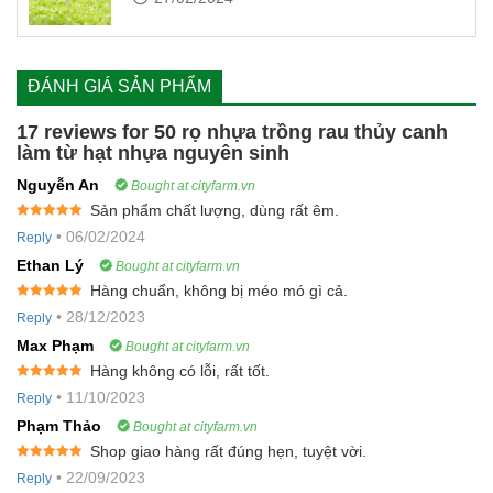
ĐÁNH GIÁ SẢN PHẨM
17 reviews for
50 rọ nhựa trồng rau thủy canh
làm từ hạt nhựa nguyên sinh
Nguyễn An
Bought at cityfarm.vn
Sản phẩm chất lượng, dùng rất êm.
Rated
5
out
•
06/02/2024
Reply
of 5
Ethan Lý
Bought at cityfarm.vn
Hàng chuẩn, không bị méo mó gì cả.
Rated
5
out
•
28/12/2023
Reply
of 5
Max Phạm
Bought at cityfarm.vn
Hàng không có lỗi, rất tốt.
Rated
5
out
•
11/10/2023
Reply
of 5
Phạm Thảo
Bought at cityfarm.vn
Shop giao hàng rất đúng hẹn, tuyệt vời.
Rated
5
out
•
22/09/2023
Reply
of 5