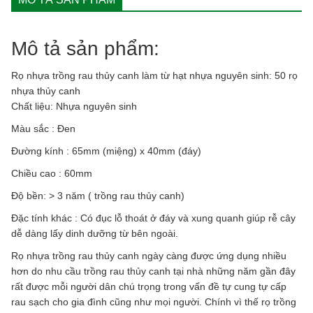
từ
hạt
nhựa
nguyên
Mô tả sản phẩm:
sinh
quantity
Rọ nhựa trồng rau thủy canh làm từ hạt nhựa nguyên sinh: 50 rọ
nhựa thủy canh
Chất liệu: Nhựa nguyên sinh
Màu sắc : Đen
Đường kính : 65mm (miệng) x 40mm (đáy)
Chiều cao : 60mm
Độ bền: > 3 năm ( trồng rau thủy canh)
Đặc tính khác : Có đục lỗ thoát ở đáy và xung quanh giúp rễ cây
dễ dàng lấy dinh dưỡng từ bên ngoài.
Rọ nhựa trồng rau thủy canh ngày càng được ứng dụng nhiều
hơn do nhu cầu trồng rau thủy canh tại nhà những năm gần đây
rất được mỗi người dân chú trọng trong vấn đề tự cung tự cấp
rau sạch cho gia đình cũng như mọi người. Chính vì thế rọ trồng