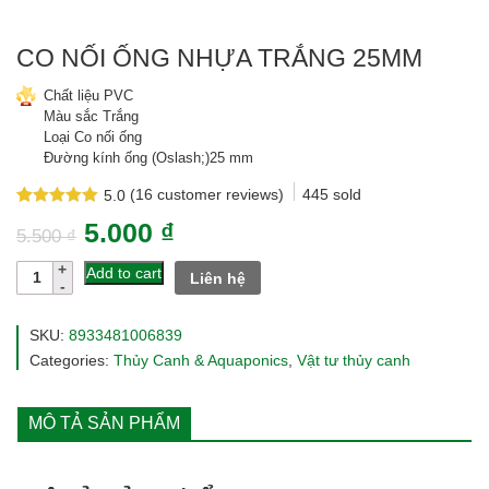
CO NỐI ỐNG NHỰA TRẮNG 25MM
Chất liệu PVC
Màu sắc Trắng
Loại Co nối ống
Đường kính ống (Oslash;)25 mm
(
16
customer reviews)
445
sold
5.0
Rated
16
5.0
5.000
₫
out of 5
5.500
₫
based on
customer
Co
Add to cart
Liên hệ
ratings
nối
ống
nhựa
SKU:
8933481006839
trắng
Categories:
Thủy Canh & Aquaponics
,
Vật tư thủy canh
25mm
quantity
MÔ TẢ SẢN PHẨM