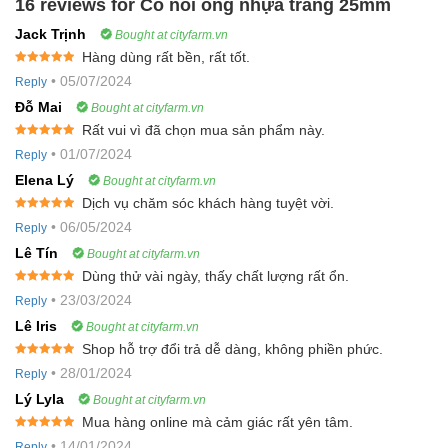
16 reviews for
Co nối ống nhựa trắng 25mm
Jack Trịnh
Bought at cityfarm.vn
Hàng dùng rất bền, rất tốt.
Rated
5
out
•
05/07/2024
Reply
of 5
Đỗ Mai
Bought at cityfarm.vn
Rất vui vì đã chọn mua sản phẩm này.
Rated
5
out
•
01/07/2024
Reply
of 5
Elena Lý
Bought at cityfarm.vn
Dịch vụ chăm sóc khách hàng tuyệt vời.
Rated
5
out
•
06/05/2024
Reply
of 5
Lê Tín
Bought at cityfarm.vn
Dùng thử vài ngày, thấy chất lượng rất ổn.
Rated
5
out
•
23/03/2024
Reply
of 5
Lê Iris
Bought at cityfarm.vn
Shop hỗ trợ đổi trả dễ dàng, không phiền phức.
Rated
5
out
•
28/01/2024
Reply
of 5
Lý Lyla
Bought at cityfarm.vn
Mua hàng online mà cảm giác rất yên tâm.
Rated
5
out
•
14/01/2024
Reply