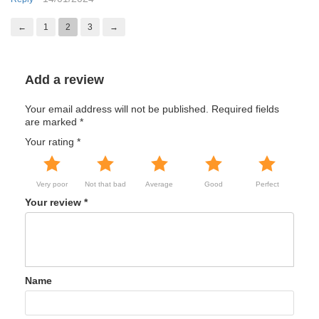
of 5
←
1
2
3
→
Add a review
Your email address will not be published.
Required fields
are marked
*
Your rating
*
Very poor
Not that bad
Average
Good
Perfect
Your review
*
Name