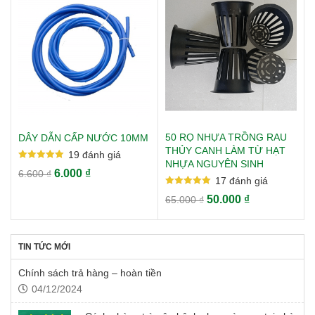
50 RỌ NHỰA TRỒNG RAU
DÂY DẪN CẤP NƯỚC 10MM
THỦY CANH LÀM TỪ HẠT
19
đánh giá
NHỰA NGUYÊN SINH
Rated
6.000
₫
6.600
₫
5.00
17
đánh giá
out of 5
Rated
50.000
₫
65.000
₫
5.00
out of 5
TIN TỨC MỚI
Chính sách trả hàng – hoàn tiền
04/12/2024