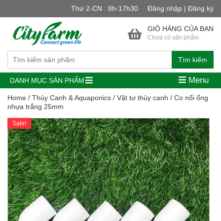
Thứ 2-CN : 8h-17h30
Đăng nhập | Đăng ký
GIỎ HÀNG CỦA BẠN
Chưa có sản phẩm
Tìm kiếm
Menu
DANH MỤC SẢN PHẨM
Home
/
Thủy Canh & Aquaponics
/
Vật tư thủy canh
/ Co nối ống
nhựa trắng 25mm
Sale!