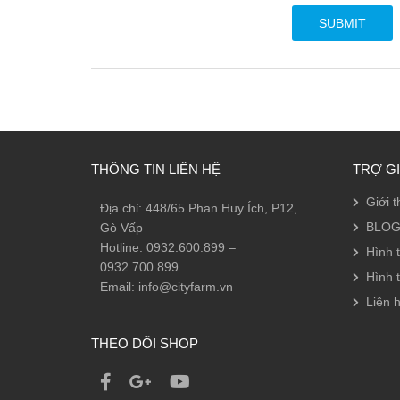
THÔNG TIN LIÊN HỆ
TRỢ G
Giới t
Địa chỉ: 448/65 Phan Huy Ích, P12,
BLOG
Gò Vấp
Hotline: 0932.600.899 –
Hình 
0932.700.899
Hình 
Email: info@cityfarm.vn
Liên h
THEO DÕI SHOP