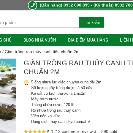
(Bán hàng) 0932 600 899 - (Kỹ thuật) 0932 700
Tìm kiếm
G CHỦ
BLOG NHÀ VƯỜN
ĐỊA ĐIỂM MUA HÀNG
LIÊN 
h
/ Giàn trồng rau thủy canh tiêu chuẩn 2m
GIÀN TRỒNG RAU THỦY CANH T
CHUẨN 2M
5 ống nhựa lục giác chuyên dụng dài 2m
Số lượng cây trồng được là 50 cây
Kệ sắt có kích thước là 1mx1m
Máy bơm nước
Thùng chứa nước 120 lít
Rọ nhựa trồng rau thủy canh
Viên nén xơ dừa
Dung dịch thủy canh Hydroumat V
(
13
customer reviews)
290
sold
5.0