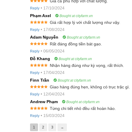
Giá cả phù hợp với chất lượng.
Rated
5
out
•
17/10/2024
Reply
of 5
Phạm Axel
Bought at cityfarm.vn
Giá rất hợp lý với chất lượng như vậy.
Rated
5
out
•
17/08/2024
Reply
of 5
Adam Nguyễn
Bought at cityfarm.vn
Rất đáng đồng tiền bát gạo.
Rated
5
out
•
06/05/2024
Reply
of 5
Đỗ Khang
Bought at cityfarm.vn
Nhận hàng đúng như kỳ vọng, rất thích.
Rated
5
out
•
17/04/2024
Reply
of 5
Finn Trần
Bought at cityfarm.vn
Giao hàng đúng hẹn, không có trục trặc gì.
Rated
5
out
•
12/04/2024
Reply
of 5
Andrew Phạm
Bought at cityfarm.vn
Từng chi tiết nhỏ đều rất hoàn hảo.
Rated
5
out
•
15/03/2024
Reply
of 5
1
2
3
→