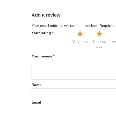
Add a review
Your email address will not be published.
Required 
Your rating
*
Very poor
Not that
Av
bad
Your review
*
Name
Email