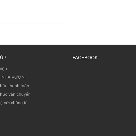
IÚP
FACEBOOK
hiệu
 NHÀ VƯỜN
thức thanh toán
thức vận chuyển
ệ với chúng tôi