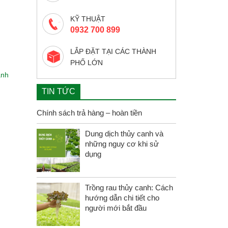
KỸ THUẬT
0932 700 899
LẮP ĐẶT TẠI CÁC THÀNH
PHỐ LỚN
anh
TIN TỨC
Chính sách trả hàng – hoàn tiền
Dung dịch thủy canh và
những nguy cơ khi sử
dụng
Trồng rau thủy canh: Cách
hướng dẫn chi tiết cho
người mới bắt đầu