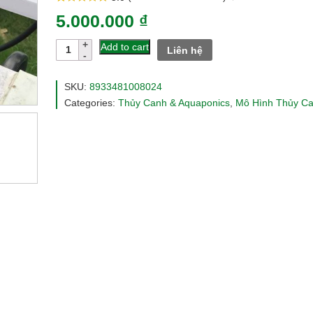
Rated
13
5.0
5.000.000
₫
out of 5
based on
customer
Giàn
Add to cart
Liên hệ
ratings
trồng
rau
thủy
SKU:
8933481008024
canh
Categories:
Thủy Canh & Aquaponics
,
Mô Hình Thủy C
tiêu
chuẩn
2m
quantity