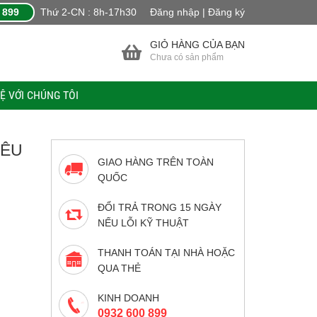
 899
Thứ 2-CN : 8h-17h30
Đăng nhập | Đăng ký
GIỎ HÀNG CỦA BẠN
Chưa có sản phẩm
HỆ VỚI CHÚNG TÔI
IÊU
GIAO HÀNG TRÊN TOÀN
QUỐC
ĐỔI TRẢ TRONG 15 NGÀY
NẾU LỖI KỸ THUẬT
THANH TOÁN TẠI NHÀ HOẶC
QUA THẺ
KINH DOANH
0932 600 899