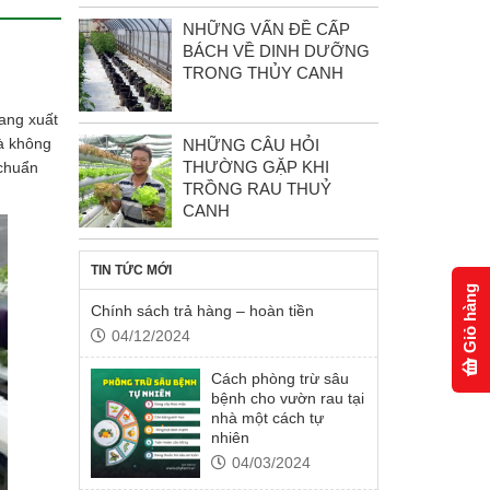
NHỮNG VẤN ĐỀ CẤP
BÁCH VỀ DINH DƯỠNG
TRONG THỦY CANH
đang xuất
hà không
NHỮNG CÂU HỎI
THƯỜNG GẶP KHI
 chuẩn
TRỒNG RAU THUỶ
CANH
TIN TỨC MỚI
Giỏ hàng
Chính sách trả hàng – hoàn tiền
04/12/2024
Cách phòng trừ sâu
bệnh cho vườn rau tại
nhà một cách tự
nhiên
04/03/2024