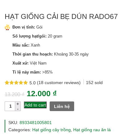
HẠT GIỐNG CẢI BẸ DÚN RADO67
Đơn vị tính:
Gói
Số lượng hạt/gói:
20 gram
Màu sắc:
Xanh
Thời gian thu hoạch:
Khoảng 30-35 ngày
Xuất xứ:
Việt Nam
Tỉ lệ nảy mầm:
>85%
(
18
customer reviews)
152
sold
5.0
Rated
18
5.0
12.000
₫
out of 5
13.200
₫
based on
customer
Hạt
Add to cart
Liên hệ
ratings
giống
cải
bẹ
SKU:
8933481005801
dún
Categories:
Hạt giống cây trồng
,
Hạt giống rau ăn lá
rado67
quantity