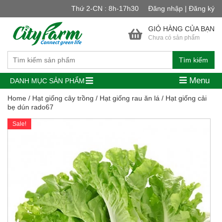
Thứ 2-CN : 8h-17h30
Đăng nhập | Đăng ký
GIỎ HÀNG CỦA BẠN
Chưa có sản phẩm
Tìm kiếm
Menu
DANH MỤC SẢN PHẨM
Home
/
Hạt giống cây trồng
/
Hạt giống rau ăn lá
/ Hạt giống cải
bẹ dún rado67
Sale!