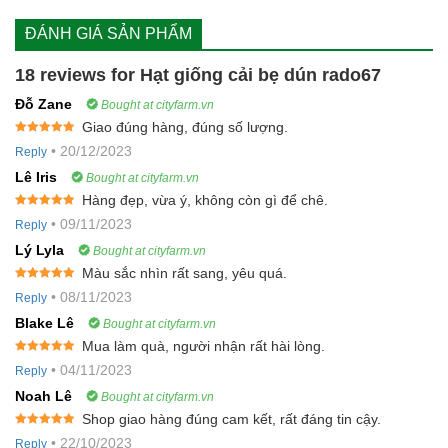
ĐÁNH GIÁ SẢN PHẨM
18 reviews for
Hạt giống cải bẹ dún rado67
Đỗ Zane
Bought at cityfarm.vn
Giao đúng hàng, đúng số lượng.
Rated
5
out
•
20/12/2023
Reply
of 5
Lê Iris
Bought at cityfarm.vn
Hàng đẹp, vừa ý, không còn gì để chê.
Rated
5
out
•
09/11/2023
Reply
of 5
Lý Lyla
Bought at cityfarm.vn
Màu sắc nhìn rất sang, yêu quá.
Rated
5
out
•
08/11/2023
Reply
of 5
Blake Lê
Bought at cityfarm.vn
Mua làm quà, người nhận rất hài lòng.
Rated
5
out
•
04/11/2023
Reply
of 5
Noah Lê
Bought at cityfarm.vn
Shop giao hàng đúng cam kết, rất đáng tin cậy.
Rated
5
out
•
22/10/2023
Reply
of 5