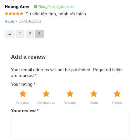
Hoàng Ares
Bought at cityfarm.vn
Tư vấn tận tình, mình rất thích.
Rated
5
out
•
18/10/2023
Reply
of 5
←
1
2
3
Add a review
Your email address will not be published.
Required fields
are marked
*
Your rating
*
Very poor
Not that bad
Average
Good
Perfect
Your review
*