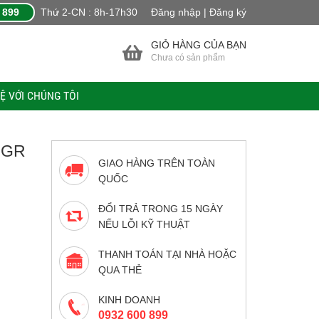
 899
Thứ 2-CN : 8h-17h30
Đăng nhập | Đăng ký
GIỎ HÀNG CỦA BẠN
Chưa có sản phẩm
HỆ VỚI CHÚNG TÔI
0GR
GIAO HÀNG TRÊN TOÀN
QUỐC
ĐỔI TRẢ TRONG 15 NGÀY
NẾU LỖI KỸ THUẬT
THANH TOÁN TẠI NHÀ HOẶC
QUA THẺ
KINH DOANH
0932 600 899