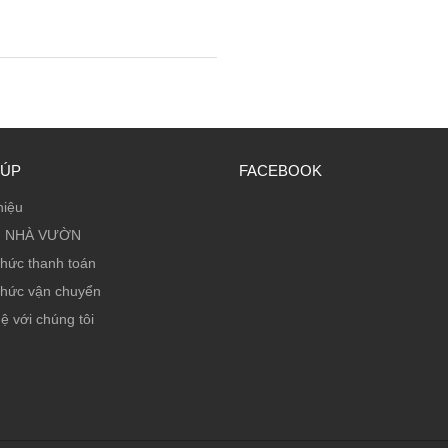
IÚP
FACEBOOK
hiệu
 NHÀ VƯỜN
thức thanh toán
thức vận chuyển
ệ với chúng tôi