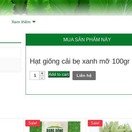
Xem thêm
MUA SẢN PHẨM NÀY
Hạt giống cải bẹ xanh mỡ 100gr
Hạt
Add to cart
Liên hệ
giống
cải
bẹ
xanh
mỡ
100gr
quantity
Sale!
Sale!