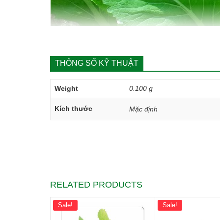
THÔNG SỐ KỸ THUẬT
Weight
0.100 g
Kích thước
Mặc định
RELATED PRODUCTS
Hướng dẫn gieo trồng
Sale!
Sale!
Bước 1. Chuẩn bị vật tư