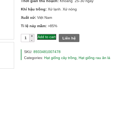
Thời gian thu hoạch:
Khoảng 25-30 ngày
Khí hậu trồng:
Xứ lạnh. Xứ nóng
Xuất xứ:
Việt Nam
Tỉ lệ nảy mầm:
>85%
Hạt
Add to cart
Liên hệ
giống
cải
bẹ
SKU:
8933481007478
xanh
Categories:
Hạt giống cây trồng
,
Hạt giống rau ăn lá
mỡ
100gr
quantity