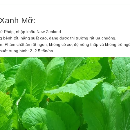
 Xanh Mỡ:
 từ Pháp, nhập khẩu New Zealand.
g bệnh tốt, năng suất cao, đang được thị trường rất ưa chuộng.
. Phẩm chất ăn rất ngon, không có xơ, độ nồng thấp và không trổ ng
suất trung bình: 2–2.5 tấn/ha.