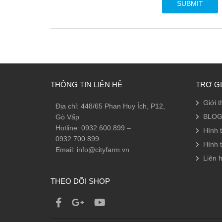
THÔNG TIN LIÊN HỆ
TRỢ G
Giới t
Địa chỉ: 448/65 Phan Huy Ích, P12,
BLOG
Gò Vấp
Hotline: 0932.600.899 –
Hình 
0932.700.899
Hình 
Email: info@cityfarm.vn
Liên h
THEO DÕI SHOP