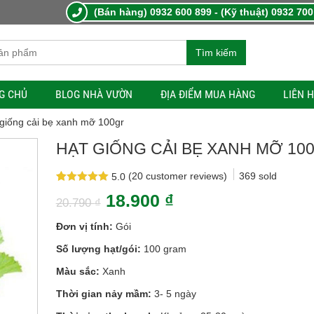
(Bán hàng) 0932 600 899 - (Kỹ thuật) 0932 700
Tìm kiếm
G CHỦ
BLOG NHÀ VƯỜN
ĐỊA ĐIỂM MUA HÀNG
LIÊN 
 giống cải bẹ xanh mỡ 100gr
HẠT GIỐNG CẢI BẸ XANH MỠ 10
(
20
customer reviews)
369
sold
5.0
Rated
20
5.0
18.900
₫
out of 5
20.790
₫
based on
customer
Đơn vị tính:
Gói
ratings
Số lượng hạt/gói:
100 gram
Màu sắc:
Xanh
Thời gian nảy mầm:
3- 5 ngày