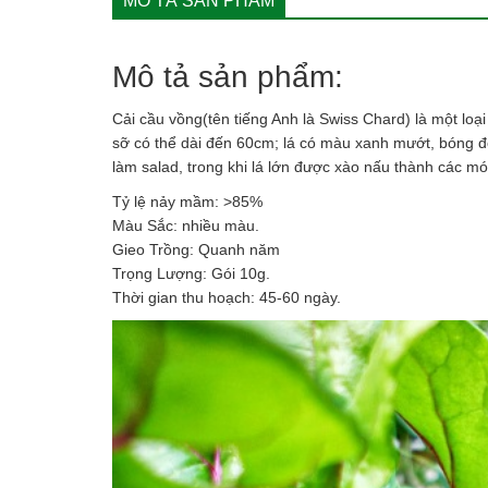
MÔ TẢ SẢN PHẨM
Mô tả sản phẩm:
Cải cầu vồng(tên tiếng Anh là Swiss Chard) là một loạ
sỡ có thể dài đến 60cm; lá có màu xanh mướt, bóng đ
làm salad, trong khi lá lớn được xào nấu thành các m
Tỷ lệ nảy mầm: >85%
Màu Sắc: nhiều màu.
Gieo Trồng: Quanh năm
Trọng Lượng: Gói 10g.
Thời gian thu hoạch: 45-60 ngày.