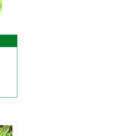
ín để