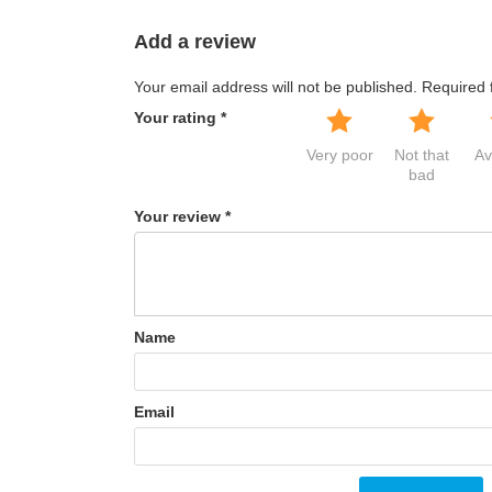
Add a review
Your email address will not be published.
Required 
Your rating
*
Very poor
Not that
Av
bad
Your review
*
Name
Email