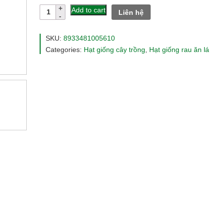
customer
Hạt
Add to cart
Liên hệ
ratings
giống
cải
cầu
SKU:
8933481005610
vòng
Categories:
Hạt giống cây trồng
,
Hạt giống rau ăn lá
rado56
quantity