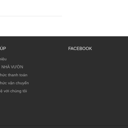
IÚP
FACEBOOK
hiệu
 NHÀ VƯỜN
thức thanh toán
thức vận chuyển
ệ với chúng tôi