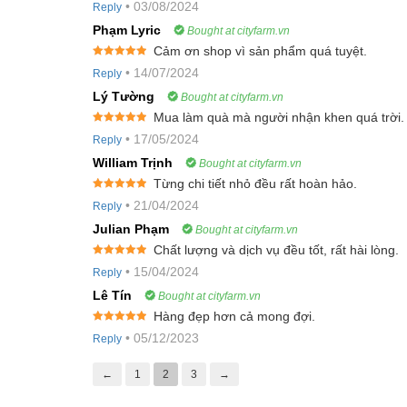
•
03/08/2024
Reply
of 5
Hướng dẫn bảo quản:
Phạm Lyric
Bought at cityfarm.vn
Cảm ơn shop vì sản phẩm quá tuyệt.
Kín: Dụng cụ bảo quản có nắp đậy, tránh tiếp xúc vớ
Rated
5
out
•
14/07/2024
Reply
of 5
Khô: Hạt giống cần được phơi khô và bảo quản hạt giốn
Lý Tường
Bought at cityfarm.vn
hưởng đến năng suất gieo trồng.
Mua làm quà mà người nhận khen quá trời.
Rated
5
out
•
17/05/2024
Reply
of 5
Mát: Nhiệt độ bảo quản tốt nhất từ 20-22oC bởi nhiệ
William Trịnh
Bought at cityfarm.vn
trữ, giảm sức sống của cây trồng. Vì vậy, nơi bảo qu
Từng chi tiết nhỏ đều rất hoàn hảo.
Sạch: Bảo đảm hạt giống đã được làm sạch trước khi cấ
Rated
5
out
•
21/04/2024
Reply
of 5
Julian Phạm
Bought at cityfarm.vn
Chất lượng và dịch vụ đều tốt, rất hài lòng.
Rated
5
out
•
15/04/2024
Reply
of 5
Lê Tín
Bought at cityfarm.vn
Hàng đẹp hơn cả mong đợi.
Rated
5
out
•
05/12/2023
Reply
of 5
←
1
2
3
→