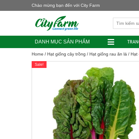
Chào mừng bạn đến với City Farm
TRAN
DANH MỤC SẢN PHẨM
Home
/
Hạt giống cây trồng
/
Hạt giống rau ăn lá
/ Hạt
Sale!