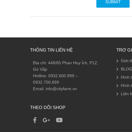
THÔNG TIN LIÊN HỆ
TRỢ G
Giới t
Địa chỉ: 448/65 Phan Huy Ích, P12,
BLOG
Gò Vấp
Hotline: 0932.600.899 –
Hình 
0932.700.899
Hình 
Email: info@cityfarm.vn
Liên h
THEO DÕI SHOP