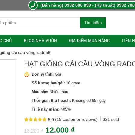
(Bán hàng) 0932 600 899 - (Kỹ thuật) 0932 700
Tìm kiếm
G CHỦ
BLOG NHÀ VƯỜN
ĐỊA ĐIỂM MUA HÀNG
LIÊN 
 giống cải cầu vòng rado56
HẠT GIỐNG CẢI CẦU VÒNG RAD
Đơn vị tính:
Gói
Số lượng hạt/gói:
10 gram
Màu sắc:
Nhiều màu
Thời gian thu hoạch:
Khoảng 60-65 ngày
Tỉ lệ nảy mầm:
>85%
(
15
customer reviews)
321
sold
5.0
Rated
15
5.0
12.000
₫
out of 5
13.200
₫
based on