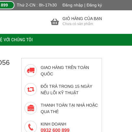
 899
Thứ 2-CN : 8h-17h30
Đăng nhập | Đăng ký
GIỎ HÀNG CỦA BẠN
Chưa có sản phẩm
HỆ VỚI CHÚNG TÔI
O56
GIAO HÀNG TRÊN TOÀN
QUỐC
ĐỔI TRẢ TRONG 15 NGÀY
NẾU LỖI KỸ THUẬT
THANH TOÁN TẠI NHÀ HOẶC
QUA THẺ
KINH DOANH
0932 600 899