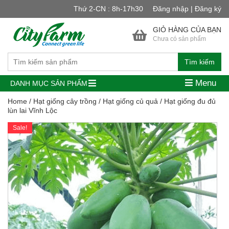
Thứ 2-CN : 8h-17h30
Đăng nhập | Đăng ký
GIỎ HÀNG CỦA BẠN
Chưa có sản phẩm
Tìm kiếm
Menu
DANH MỤC SẢN PHẨM
Home
/
Hạt giống cây trồng
/
Hạt giống củ quả
/ Hạt giống đu đủ
lùn lai Vĩnh Lộc
Sale!