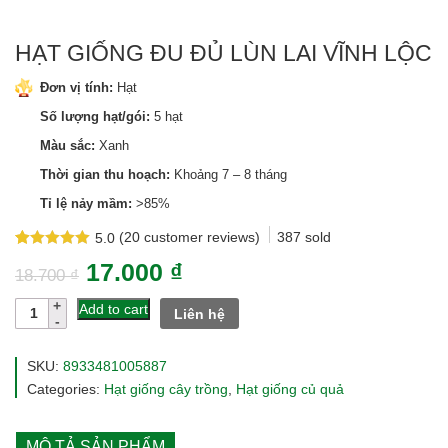
HẠT GIỐNG ĐU ĐỦ LÙN LAI VĨNH LỘC
Đơn vị tính:
Hạt
Số lượng hạt/gói:
5 hạt
Màu sắc:
Xanh
Thời gian thu hoạch:
Khoảng 7 – 8 tháng
Tỉ lệ nảy mầm:
>85%
(
20
customer reviews)
387
sold
5.0
Rated
20
5.0
17.000
₫
out of 5
18.700
₫
based on
customer
Hạt
Add to cart
Liên hệ
ratings
giống
đu
đủ
SKU:
8933481005887
lùn
Categories:
Hạt giống cây trồng
,
Hạt giống củ quả
lai
Vĩnh
Lộc
MÔ TẢ SẢN PHẨM