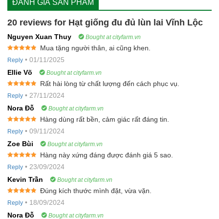
ĐÁNH GIÁ SẢN PHẨM
20 reviews for
Hạt giống đu đủ lùn lai Vĩnh Lộc
Nguyen Xuan Thuy
Bought at cityfarm.vn
Mua tặng người thân, ai cũng khen.
Rated
5
out
•
01/11/2025
Reply
of 5
Ellie Võ
Bought at cityfarm.vn
Rất hài lòng từ chất lượng đến cách phục vụ.
Rated
5
out
•
27/11/2024
Reply
of 5
Nora Đỗ
Bought at cityfarm.vn
Hàng dùng rất bền, cảm giác rất đáng tin.
Rated
5
out
•
09/11/2024
Reply
of 5
Zoe Bùi
Bought at cityfarm.vn
Hàng này xứng đáng được đánh giá 5 sao.
Rated
5
out
•
23/09/2024
Reply
of 5
Kevin Trần
Bought at cityfarm.vn
Đúng kích thước mình đặt, vừa vặn.
Rated
5
out
•
18/09/2024
Reply
of 5
Nora Đỗ
Bought at cityfarm.vn