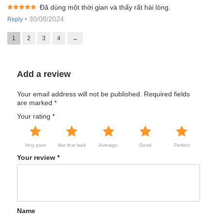
Đã dùng một thời gian và thấy rất hài lòng.
Rated
5
out
•
30/08/2024
Reply
of 5
1
2
3
4
→
Add a review
Your email address will not be published.
Required fields
are marked
*
Your rating
*
Very poor
Not that bad
Average
Good
Perfect
Your review
*
Name