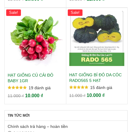
trong hộp lưu trữ.
out of 5
out of 5
Sale!
Sale!
HẠT GIỐNG BÍ ĐỎ DA CÓC
HẠT GIỐNG CỦ CẢI ĐỎ
RADO565 5 HẠT
BABY 1GR
15
đánh giá
19
đánh giá
Rated
Rated
10.000
₫
10.000
₫
11.000
₫
11.000
₫
5.00
5.00
out of 5
out of 5
TIN TỨC MỚI
Chính sách trả hàng – hoàn tiền