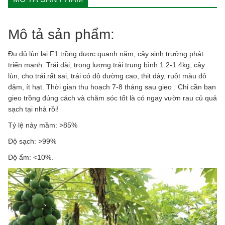
quantity
Mô tả sản phẩm:
Đu đủ lùn lai F1 trồng được quanh năm, cây sinh trưởng phát
triển mạnh. Trái dài, trọng lượng trái trung bình 1.2-1.4kg, cây
lùn, cho trái rất sai, trái có độ đường cao, thịt dày, ruột màu đỏ
đậm, ít hạt. Thời gian thu hoạch 7-8 tháng sau gieo . Chỉ cần bạn
gieo trồng đúng cách và chăm sóc tốt là có ngay vườn rau củ quả
sạch tại nhà rồi!
Tỷ lệ nảy mầm: >85%
Ðộ sạch: >99%
Độ ẩm: <10%.