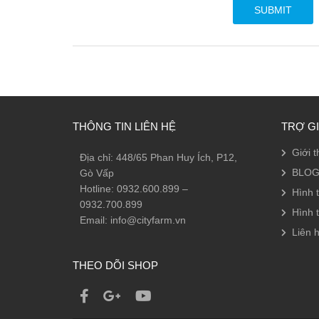
THÔNG TIN LIÊN HỆ
TRỢ G
Giới t
Địa chỉ: 448/65 Phan Huy Ích, P12,
BLOG
Gò Vấp
Hotline: 0932.600.899 –
Hình 
0932.700.899
Hình 
Email: info@cityfarm.vn
Liên h
THEO DÕI SHOP