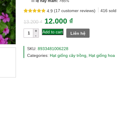
Tỉ lệ nảy mầm:
>85%
(
17
customer reviews)
416
sold
4.9
Rated
17
4.9
12.000
₫
out of 5
13.200
₫
based on
customer
Hạt
Add to cart
Liên hệ
ratings
giống
hoa
dừa
SKU:
8933481006228
cạn
Categories:
Hạt giống cây trồng
,
Hạt giống hoa
đứng
nhiều
màu
rd878
quantity