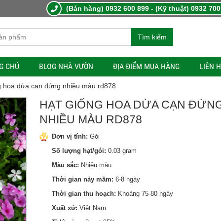
(Bán hàng) 0932 600 899 - (Kỹ thuật) 0932 700
Tìm kiếm
G CHỦ
BLOG NHÀ VƯỜN
ĐỊA ĐIỂM MUA HÀNG
LIÊN 
g hoa dừa cạn đứng nhiều màu rd878
HẠT GIỐNG HOA DỪA CẠN ĐỨN
NHIỀU MÀU RD878
Đơn vị tính:
Gói
Số lượng hạt/gói:
0.03 gram
Màu sắc:
Nhiều màu
Thời gian nảy mầm:
6-8 ngày
Thời gian thu hoạch:
Khoảng 75-80 ngày
Xuất xứ:
Việt Nam