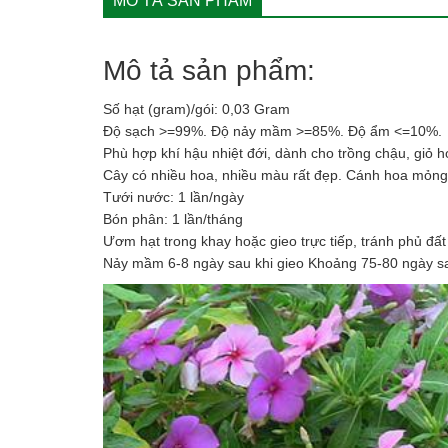
MÔ TẢ SẢN PHẨM
Mô tả sản phẩm:
Số hạt (gram)/gói: 0,03 Gram
Độ sạch >=99%. Độ nảy mầm >=85%. Độ ẩm <=10%.
Phù hợp khí hậu nhiệt đới, dành cho trồng chậu, giỏ h
Cây có nhiều hoa, nhiều màu rất đẹp. Cánh hoa mỏn
Tưới nước: 1 lần/ngày
Bón phân: 1 lần/tháng
Ươm hạt trong khay hoặc gieo trực tiếp, tránh phủ đất 
Nảy mầm 6-8 ngày sau khi gieo Khoảng 75-80 ngày sau