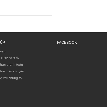
IÚP
FACEBOOK
hiệu
 NHÀ VƯỜN
thức thanh toán
thức vận chuyển
ệ với chúng tôi