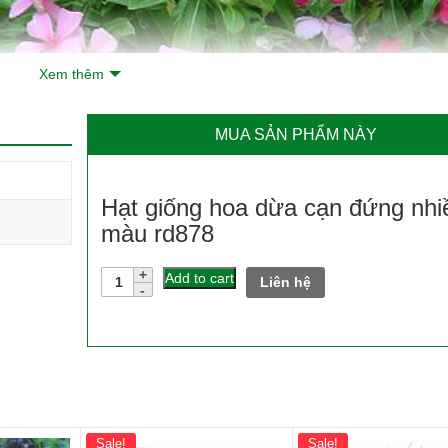
Xem thêm
MUA SẢN PHẨM NÀY
Hạt giống hoa dừa cạn đứng nhi
màu rd878
Hạt
Add to cart
Liên hệ
giống
hoa
dừa
cạn
đứng
nhiều
màu
rd878
quantity
Sale!
Sale!