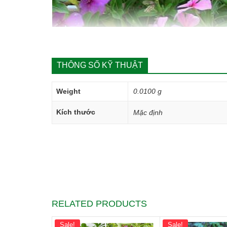
THÔNG SỐ KỸ THUẬT
Weight
0.0100 g
Kích thước
Mặc định
RELATED PRODUCTS
Cách trồng hoa dừa cạn:
Sale!
Sale!
Bước 1 : Ngâm giống hạt: