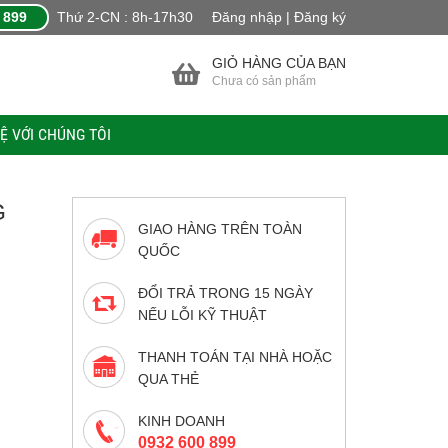
 899
Thứ 2-CN : 8h-17h30
Đăng nhập | Đăng ký
GIỎ HÀNG CỦA BẠN
Chưa có sản phẩm
HỆ VỚI CHÚNG TÔI
G
GIAO HÀNG TRÊN TOÀN
QUỐC
ĐỔI TRẢ TRONG 15 NGÀY
NẾU LỖI KỸ THUẬT
THANH TOÁN TẠI NHÀ HOẶC
QUA THẺ
KINH DOANH
0932 600 899