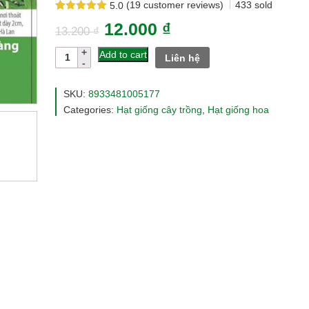
(
19
customer reviews)
433
sold
5.0
Rated
19
5.0
12.000
₫
out of 5
13.200
₫
based on
customer
Hạt
Add to cart
Liên hệ
ratings
giống
hoa
hướng
SKU:
8933481005177
dương
Categories:
Hạt giống cây trồng
,
Hạt giống hoa
cao
vàng
gói
20
hạt
rd858
quantity