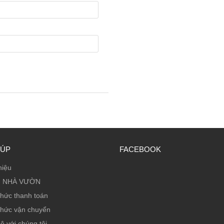
IÚP
FACEBOOK
hiệu
 NHÀ VƯỜN
thức thanh toán
thức vận chuyển
ệ với chúng tôi