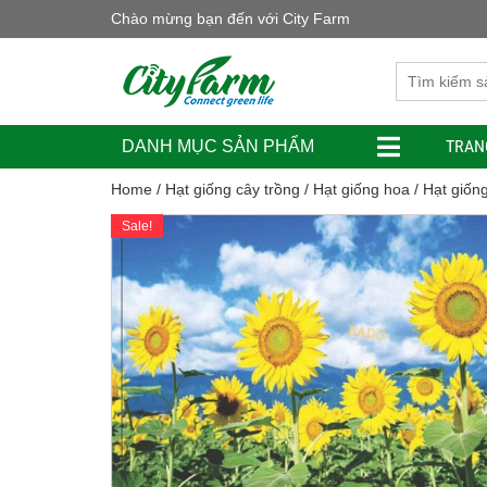
Chào mừng bạn đến với City Farm
TRAN
DANH MỤC SẢN PHẨM
Home
/
Hạt giống cây trồng
/
Hạt giống hoa
/ Hạt giốn
Sale!