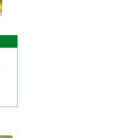
o
, mẩy để