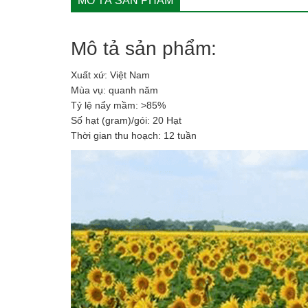
MÔ TẢ SẢN PHẨM
Mô tả sản phẩm:
Xuất xứ: Việt Nam
Mùa vụ: quanh năm
Tỷ lệ nẩy mầm: >85%
Số hạt (gram)/gói: 20 Hạt
Thời gian thu hoạch: 12 tuần