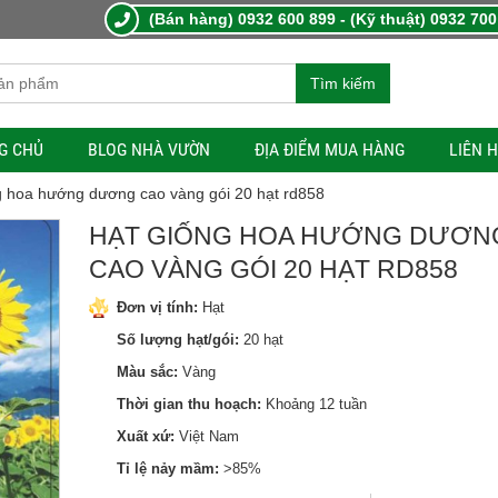
(Bán hàng) 0932 600 899 - (Kỹ thuật) 0932 700
Tìm kiếm
G CHỦ
BLOG NHÀ VƯỜN
ĐỊA ĐIỂM MUA HÀNG
LIÊN 
g hoa hướng dương cao vàng gói 20 hạt rd858
HẠT GIỐNG HOA HƯỚNG DƯƠN
CAO VÀNG GÓI 20 HẠT RD858
Đơn vị tính:
Hạt
Số lượng hạt/gói:
20 hạt
Màu sắc:
Vàng
Thời gian thu hoạch:
Khoảng 12 tuần
Xuất xứ:
Việt Nam
Tỉ lệ nảy mầm:
>85%