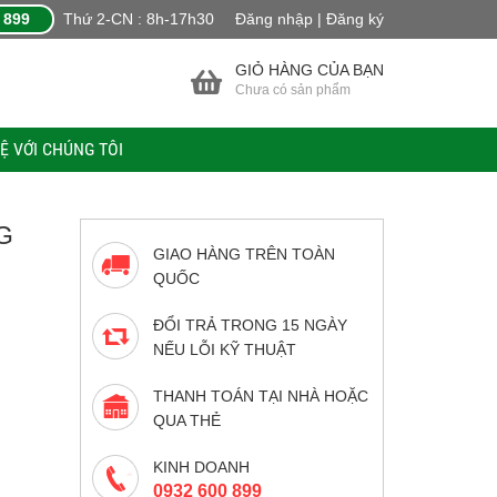
 899
Thứ 2-CN : 8h-17h30
Đăng nhập | Đăng ký
GIỎ HÀNG CỦA BẠN
Chưa có sản phẩm
HỆ VỚI CHÚNG TÔI
G
GIAO HÀNG TRÊN TOÀN
QUỐC
ĐỔI TRẢ TRONG 15 NGÀY
NẾU LỖI KỸ THUẬT
THANH TOÁN TẠI NHÀ HOẶC
QUA THẺ
KINH DOANH
0932 600 899