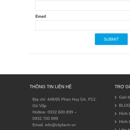
Email
THÔNG TIN LIÊN HỆ
TRỢ G
Giới t
Địa chỉ: 448/65 Phan Huy Ích, P12,
BLOG
Gò Vấp
Hotline: 0932.600.899 –
Hình 
0932.700.899
Hình 
Email: info@cityfarm.vn
Liên h