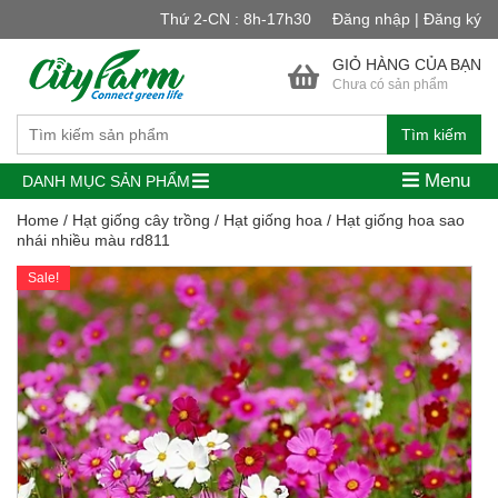
Thứ 2-CN : 8h-17h30
Đăng nhập | Đăng ký
GIỎ HÀNG CỦA BẠN
Chưa có sản phẩm
Tìm kiếm
Menu
DANH MỤC SẢN PHẨM
Home
/
Hạt giống cây trồng
/
Hạt giống hoa
/ Hạt giống hoa sao
nhái nhiều màu rd811
Sale!