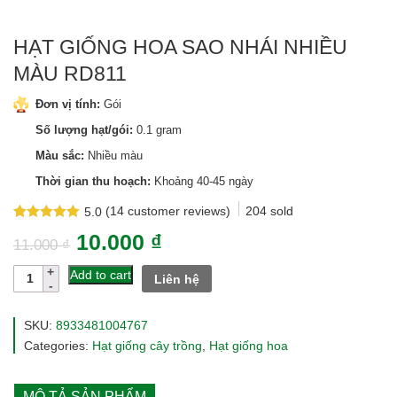
HẠT GIỐNG HOA SAO NHÁI NHIỀU
MÀU RD811
Đơn vị tính:
Gói
Số lượng hạt/gói:
0.1 gram
Màu sắc:
Nhiều màu
Thời gian thu hoạch:
Khoảng 40-45 ngày
(
14
customer reviews)
204
sold
5.0
Rated
14
5.0
10.000
₫
out of 5
11.000
₫
based on
customer
Hạt
Add to cart
Liên hệ
ratings
giống
hoa
sao
SKU:
8933481004767
nhái
Categories:
Hạt giống cây trồng
,
Hạt giống hoa
nhiều
màu
rd811
MÔ TẢ SẢN PHẨM