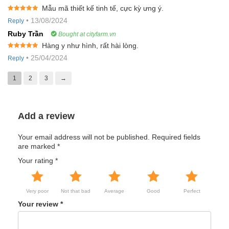
Mẫu mã thiết kế tinh tế, cực kỳ ưng ý.
Rated
5
out
•
13/08/2024
Reply
of 5
Ruby Trần
Bought at cityfarm.vn
Hàng y như hình, rất hài lòng.
Rated
5
out
•
25/04/2024
Reply
of 5
1
2
3
→
Add a review
Your email address will not be published.
Required fields
are marked
*
Your rating
*
Very poor
Not that bad
Average
Good
Perfect
Your review
*