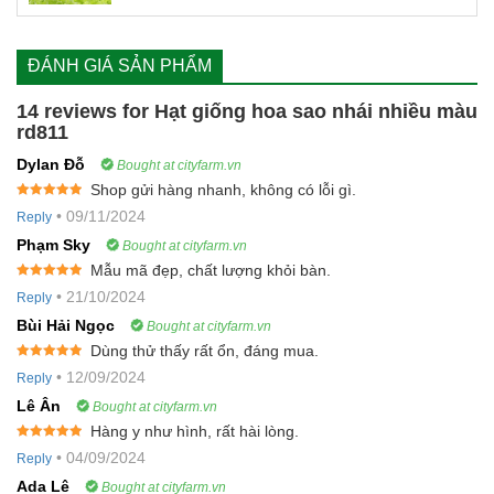
ẩm ảnh hưởng đến năng suất gieo trồng.
Mát: Nhiệt độ bảo quản tốt nhất từ 20-22oC bởi nhiệt độ cao
ĐÁNH GIÁ SẢN PHẨM
làm hạt giống hô hấp mạnh, tiêu hao nhanh các chất dinh dưỡng
dự trữ, giảm sức sống của cây trồng. Vì vậy, nơi bảo quản cần
14 reviews for
Hạt giống hoa sao nhái nhiều màu
thông thoáng, mát mẻ.
rd811
Sạch: Bảo đảm hạt giống đã được làm sạch trước khi cất giữ
Dylan Đỗ
Bought at cityfarm.vn
trong hộp lưu trữ.
Shop gửi hàng nhanh, không có lỗi gì.
Rated
5
out
•
09/11/2024
Reply
of 5
Phạm Sky
Bought at cityfarm.vn
Mẫu mã đẹp, chất lượng khỏi bàn.
Rated
5
out
•
21/10/2024
Reply
of 5
Bùi Hải Ngọc
Bought at cityfarm.vn
Dùng thử thấy rất ổn, đáng mua.
Rated
5
out
•
12/09/2024
Reply
of 5
Lê Ân
Bought at cityfarm.vn
Hàng y như hình, rất hài lòng.
Rated
5
out
•
04/09/2024
Reply
of 5
Ada Lê
Bought at cityfarm.vn