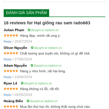
ĐÁNH GIÁ SẢN PHẨM
18 reviews for
Hạt giống rau sam rado683
Julian Phạm
Bought at cityfarm.vn
Hàng đẹp, mình rất ưng ý.
Rated
5
out
•
25/07/2024
Reply
of 5
Oliver Nguyễn
Bought at cityfarm.vn
Chất lượng quá tuyệt vời, không có gì để chê.
Rated
5
out
•
27/06/2024
Reply
of 5
Adam Nguyễn
Bought at cityfarm.vn
Hàng y như hình, rất hài lòng.
Rated
5
out
•
15/06/2024
Reply
of 5
Ryan Lê
Bought at cityfarm.vn
Hàng không có lỗi, rất tốt.
Rated
5
out
•
26/05/2024
Reply
of 5
Hoàng Điền
Bought at cityfarm.vn
Mua lần thứ hai rồi, không thất vọng chút nào.