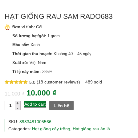
HẠT GIỐNG RAU SAM RADO683
Đơn vị tính:
Gói
Số lượng hạt/gói:
1 gram
Màu sắc:
Xanh
Thời gian thu hoạch:
Khoảng 40 – 45 ngày.
Xuất xứ:
Việt Nam
Tỉ lệ nảy mầm:
>85%
(
18
customer reviews)
489
sold
5.0
Rated
18
5.0
10.000
₫
out of 5
11.000
₫
based on
customer
Hạt
Add to cart
Liên hệ
ratings
giống
rau
sam
SKU:
8933481005566
rado683
Categories:
Hạt giống cây trồng
,
Hạt giống rau ăn lá
quantity