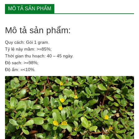
MÔ TẢ SẢN PHẨM
Mô tả sản phẩm:
Quy cách: Gói 1 gram.
Tỷ lệ nảy mầm: >=85%;
Thời gian thu hoạch: 40 – 45 ngày.
Độ sạch: >=98%;
Độ ẩm: =<10%.