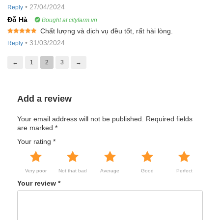
Rated
5
out
•
27/04/2024
Reply
of 5
Đỗ Hà
Bought at cityfarm.vn
Chất lượng và dịch vụ đều tốt, rất hài lòng.
Rated
5
out
•
31/03/2024
Reply
of 5
←
1
2
3
→
Add a review
Your email address will not be published.
Required fields
are marked
*
Your rating
*
Very poor
Not that bad
Average
Good
Perfect
Your review
*