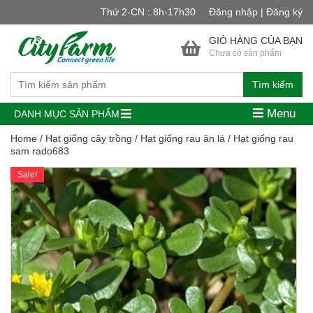
Thứ 2-CN : 8h-17h30
Đăng nhập | Đăng ký
GIỎ HÀNG CỦA BẠN
Chưa có sản phẩm
Tìm kiếm
Menu
DANH MỤC SẢN PHẨM
Home
/
Hạt giống cây trồng
/
Hạt giống rau ăn lá
/ Hạt giống rau
sam rado683
Sale!