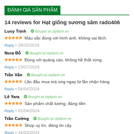
ĐÁNH GIÁ SẢN PHẨM
14 reviews for
Hạt giống sương sâm rado406
Lucy Trịnh
Bought at cityfarm.vn
Màu sắc đúng với hình ảnh, không sai lệch.
Rated
5
out
•
29/10/2024
Reply
of 5
Nora Đỗ
Bought at cityfarm.vn
Đúng với quảng cáo, không hề thất vọng.
Rated
5
out
•
13/07/2024
Reply
of 5
Trần Vân
Bought at cityfarm.vn
Lần đầu mua mà ưng ngay từ lần nhận hàng.
Rated
5
out
•
04/04/2024
Reply
of 5
Lê Yara
Bought at cityfarm.vn
Sản phẩm chất lượng, đáng tiền.
Rated
5
out
•
01/04/2024
Reply
of 5
Trần Cường
Bought at cityfarm.vn
Shop uy tín, đáng tin cậy.
Rated
5
out
•
24/03/2024
Reply
of 5