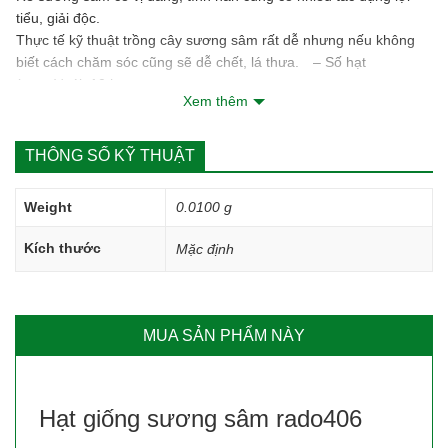
tiểu, giải độc.
Thực tế kỹ thuật trồng cây sương sâm rất dễ nhưng nếu không
biết cách chăm sóc cũng sẽ dễ chết, lá thưa. – Số hạt
(gram)/gói: 10 hạt
Xem thêm
Độ sạch >=99%. Độ nảy mầm >=85%. Độ ẩm <=10%.
Thu hoạch: sau 90-100 ngày. Cây sinh trưởng mạnh.
Ươm hạt trong khay hoặc gieo trực tiếp, tránh phủ đất lên hạt,
THÔNG SỐ KỸ THUẬT
giữ ẩm hạt.
Weight
0.0100 g
Kích thước
Mặc định
MUA SẢN PHẨM NÀY
Hạt giống sương sâm rado406