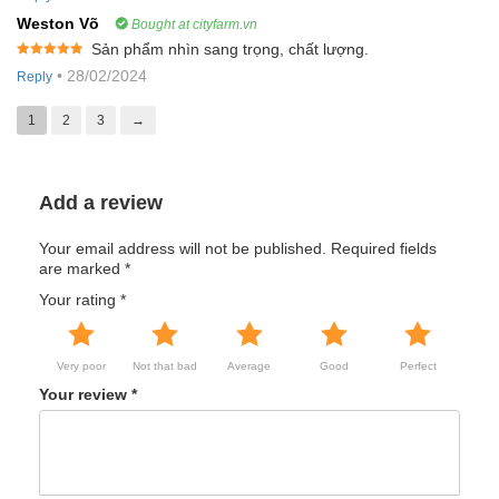
Weston Võ
Bought at cityfarm.vn
Sản phẩm nhìn sang trọng, chất lượng.
Rated
5
out
•
28/02/2024
Reply
of 5
1
2
3
→
Add a review
Your email address will not be published.
Required fields
are marked
*
Your rating
*
Very poor
Not that bad
Average
Good
Perfect
Your review
*