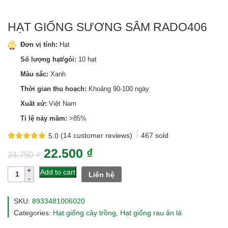
HẠT GIỐNG SƯƠNG SÂM RADO406
Đơn vị tính:
Hạt
Số lượng hạt/gói:
10 hạt
Màu sắc:
Xanh
Thời gian thu hoạch:
Khoảng 90-100 ngày
Xuất xứ:
Việt Nam
Tỉ lệ nảy mầm:
>85%
(
14
customer reviews)
467
sold
5.0
Rated
14
5.0
22.500
₫
out of 5
24.750
₫
based on
customer
Hạt
Add to cart
Liên hệ
ratings
giống
sương
sâm
SKU:
8933481006020
rado406
Categories:
Hạt giống cây trồng
,
Hạt giống rau ăn lá
quantity