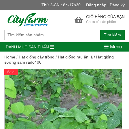
Thứ 2-CN : 8h-17h30
Đăng nhập | Đăng ký
GIỎ HÀNG CỦA BẠN
Chưa có sản phẩm
Tìm kiếm
Menu
DANH MỤC SẢN PHẨM
Home
/
Hạt giống cây trồng
/
Hạt giống rau ăn lá
/ Hạt giống
sương sâm rado406
Sale!