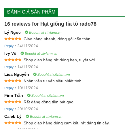
ĐÁNH GIÁ SẢN PHẨM
16 reviews for
Hạt giống tía tô rado78
Lý Ngọc
Bought at cityfarm.vn
Giao hàng nhanh, đóng gói cẩn thận.
Rated
5
out
•
24/11/2024
Reply
of 5
Ivy Võ
Bought at cityfarm.vn
Shop giao hàng rất đúng hẹn, tuyệt vời.
Rated
5
out
•
14/11/2024
Reply
of 5
Lisa Nguyễn
Bought at cityfarm.vn
Nhân viên tư vấn siêu nhiệt tình.
Rated
5
out
•
10/11/2024
Reply
of 5
Finn Trần
Bought at cityfarm.vn
Rất đáng đồng tiền bát gạo.
Rated
5
out
•
29/10/2024
Reply
of 5
Caleb Lý
Bought at cityfarm.vn
Shop giao hàng đúng cam kết, rất đáng tin cậy.
Rated
5
out