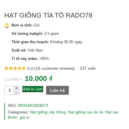
HẠT GIỐNG TÍA TÔ RADO78
Đơn vị tính:
Gói
Số lượng hạt/gói:
2.5 gram
Thời gian thu hoạch:
Khoảng 30-35 ngày
Xuất xứ:
Việt Nam
Tỉ lệ nảy mầm:
>85%
(
16
customer reviews)
237
sold
5.0
Rated
16
5.0
10.000
₫
out of 5
11.000
₫
based on
customer
Hạt
Add to cart
Liên hệ
ratings
giống
tía
tô
SKU:
8933481004873
rado78
Categories:
Hạt giống cây trồng
,
Hạt giống rau ăn lá
,
Hạt rau
quantity
thơm, gia vị