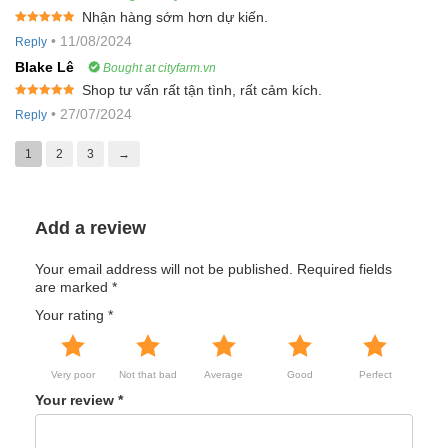
Nhận hàng sớm hơn dự kiến.
Rated
5
out
•
11/08/2024
Reply
of 5
Blake Lê
Bought at cityfarm.vn
Shop tư vấn rất tận tình, rất cảm kích.
Rated
5
out
•
27/07/2024
Reply
of 5
1
2
3
→
Add a review
Your email address will not be published.
Required fields
are marked
*
Your rating
*
Very poor
Not that bad
Average
Good
Perfect
Your review
*