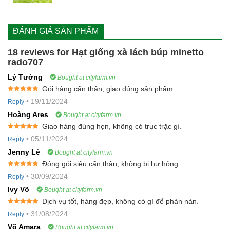
ĐÁNH GIÁ SẢN PHẨM
18 reviews for
Hạt giống xà lách búp minetto
rado707
Lý Tường
Bought at cityfarm.vn
Gói hàng cẩn thận, giao đúng sản phẩm.
Rated
5
out
•
19/11/2024
Reply
of 5
Hoàng Ares
Bought at cityfarm.vn
Giao hàng đúng hẹn, không có trục trặc gì.
Rated
5
out
•
05/11/2024
Reply
of 5
Jenny Lê
Bought at cityfarm.vn
Đóng gói siêu cẩn thận, không bị hư hỏng.
Rated
5
out
•
30/09/2024
Reply
of 5
Ivy Võ
Bought at cityfarm.vn
Dịch vụ tốt, hàng đẹp, không có gì để phàn nàn.
Rated
5
out
•
31/08/2024
Reply
of 5
Võ Amara
Bought at cityfarm.vn