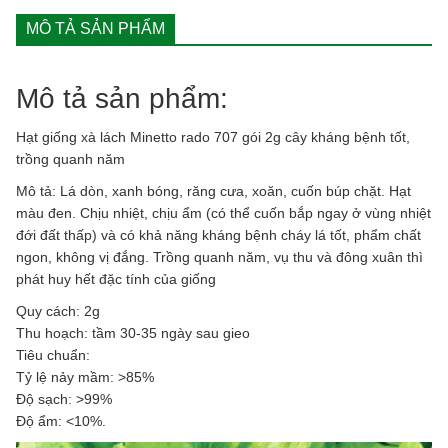
quantity
MÔ TẢ SẢN PHẨM
Mô tả sản phẩm:
Hạt giống xà lách Minetto rado 707 gói 2g cây kháng bệnh tốt,
trồng quanh năm
Mô tả: Lá dòn, xanh bóng, răng cưa, xoăn, cuốn búp chặt. Hạt
màu đen. Chịu nhiệt, chịu ẩm (có thể cuốn bắp ngay ở vùng nhiệt
đới đất thấp) và có khả năng kháng bệnh cháy lá tốt, phẩm chất
ngon, không vị đắng. Trồng quanh năm, vụ thu và đông xuân thì
phát huy hết đặc tính của giống
Quy cách: 2g
Thu hoạch: tầm 30-35 ngày sau gieo
Tiêu chuẩn:
Tỷ lệ nảy mầm: >85%
Ðộ sạch: >99%
Độ ẩm: <10%.