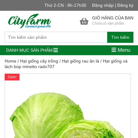
Thứ 2-CN : 8h-17h30
Đăng nhập | Đăng ký
GIỎ HÀNG CỦA BẠN
Chưa có sản phẩm
Tìm kiếm
Menu
DANH MỤC SẢN PHẨM
Home
/
Hạt giống cây trồng
/
Hạt giống rau ăn lá
/ Hạt giống xà
lách búp minetto rado707
Sale!