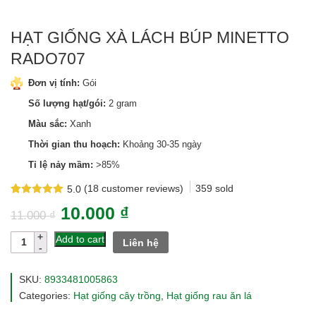
HẠT GIỐNG XÀ LÁCH BÚP MINETTO
RADO707
Đơn vị tính:
Gói
Số lượng hạt/gói:
2 gram
Màu sắc:
Xanh
Thời gian thu hoạch:
Khoảng 30-35 ngày
Tỉ lệ nảy mầm:
>85%
(
18
customer reviews)
359
sold
5.0
Rated
18
5.0
10.000
₫
out of 5
11.000
₫
based on
customer
Hạt
Add to cart
Liên hệ
ratings
giống
xà
lách
SKU:
8933481005863
búp
Categories:
Hạt giống cây trồng
,
Hạt giống rau ăn lá
minetto
rado707