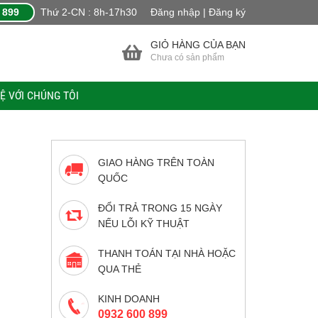
 899
Thứ 2-CN : 8h-17h30
Đăng nhập | Đăng ký
GIỎ HÀNG CỦA BẠN
Chưa có sản phẩm
HỆ VỚI CHÚNG TÔI
GIAO HÀNG TRÊN TOÀN
QUỐC
ĐỔI TRẢ TRONG 15 NGÀY
NẾU LỖI KỸ THUẬT
THANH TOÁN TẠI NHÀ HOẶC
QUA THẺ
KINH DOANH
0932 600 899