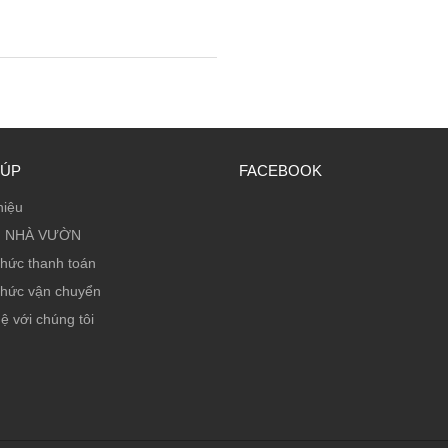
IÚP
FACEBOOK
hiệu
 NHÀ VƯỜN
thức thanh toán
thức vận chuyển
ệ với chúng tôi