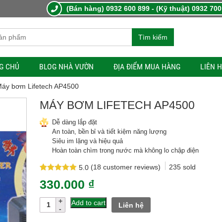
(Bán hàng) 0932 600 899 - (Kỹ thuật) 0932 700
Tìm kiếm
G CHỦ
BLOG NHÀ VƯỜN
ĐỊA ĐIỂM MUA HÀNG
LIÊN 
Máy bơm Lifetech AP4500
MÁY BƠM LIFETECH AP4500
Dễ dàng lắp đặt
An toàn, bền bỉ và tiết kiệm năng lượng
Siêu im lặng và hiệu quả
Hoàn toàn chìm trong nước mà không lo chập điện
(
18
customer reviews)
235
sold
5.0
Rated
18
5.0
330.000
₫
out of 5
based on
customer
Máy
Add to cart
Liên hệ
ratings
bơm
Lifetech