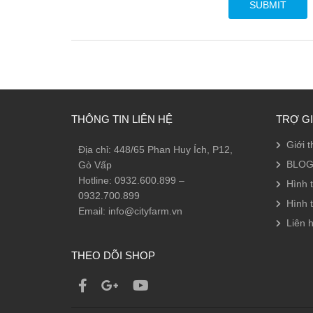
THÔNG TIN LIÊN HỆ
TRỢ G
Giới t
Địa chỉ: 448/65 Phan Huy Ích, P12,
BLOG
Gò Vấp
Hotline: 0932.600.899 –
Hình 
0932.700.899
Hình 
Email: info@cityfarm.vn
Liên h
THEO DÕI SHOP