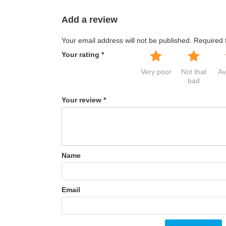
Add a review
Your email address will not be published.
Required 
Your rating
*
Very poor
Not that
Av
bad
Your review
*
Name
Email