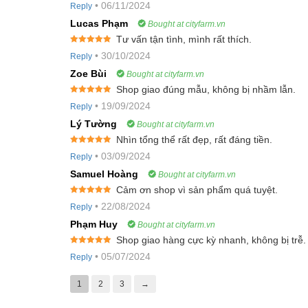
•
06/11/2024
Reply
of 5
Lucas Phạm
Bought at cityfarm.vn
Tư vấn tận tình, mình rất thích.
Rated
5
out
•
30/10/2024
Reply
of 5
Zoe Bùi
Bought at cityfarm.vn
Shop giao đúng mẫu, không bị nhầm lẫn.
Rated
5
out
•
19/09/2024
Reply
of 5
Lý Tường
Bought at cityfarm.vn
Nhìn tổng thể rất đẹp, rất đáng tiền.
Rated
5
out
•
03/09/2024
Reply
of 5
Samuel Hoàng
Bought at cityfarm.vn
Cảm ơn shop vì sản phẩm quá tuyệt.
Rated
5
out
•
22/08/2024
Reply
of 5
Phạm Huy
Bought at cityfarm.vn
Shop giao hàng cực kỳ nhanh, không bị trễ.
Rated
5
out
•
05/07/2024
Reply
of 5
1
2
3
→