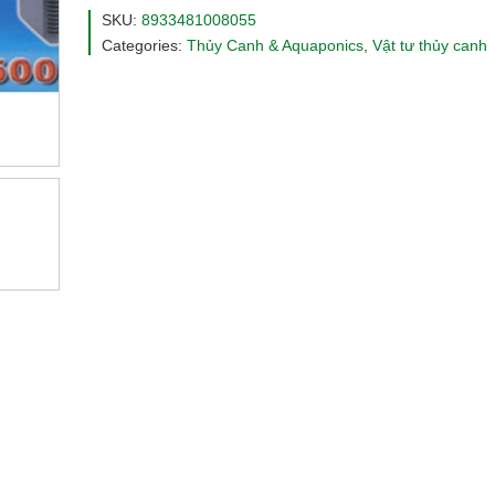
AP4500
SKU:
8933481008055
quantity
Categories:
Thủy Canh & Aquaponics
,
Vật tư thủy canh