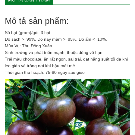
Cherry
Tomato
quantity
Mô tả sản phẩm:
Số hạt (gram)/gói: 3 hạt
Độ sạch >=99%. Độ nảy mầm >=85%. Độ ẩm <=10%.
Mùa Vụ: Thu Đông Xuân
Sinh trưởng và phát triển mạnh, thuộc dòng vô hạn.
Trái màu chocolate, ăn rất ngon, sai trái, đạt năng suất tối đa khi
leo giàn và trồng nơi khí hậu mát mẻ
Thời gian thu hoạch: 75-80 ngày sau gieo