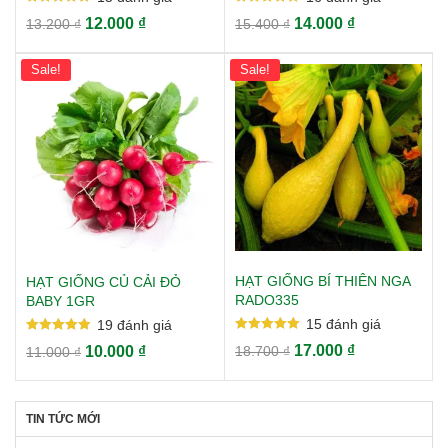
Rated
Rated
12.000
₫
14.000
₫
13.200
₫
15.400
₫
5.00
5.00
out of 5
out of 5
Sale!
Sale!
HẠT GIỐNG BÍ THIÊN NGA
HẠT GIỐNG CỦ CẢI ĐỎ
RADO335
BABY 1GR
15
đánh giá
19
đánh giá
Rated
Rated
17.000
₫
10.000
₫
18.700
₫
11.000
₫
5.00
5.00
out of 5
out of 5
TIN TỨC MỚI