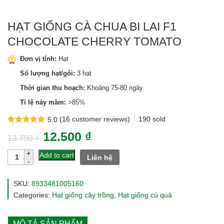
HẠT GIỐNG CÀ CHUA BI LAI F1
CHOCOLATE CHERRY TOMATO
Đơn vị tính:
Hạt
Số lượng hạt/gói:
3 hạt
Thời gian thu hoạch:
Khoảng 75-80 ngày
Tỉ lệ nảy mầm:
>85%
(
16
customer reviews)
190
sold
5.0
Rated
16
5.0
12.500
₫
out of 5
13.750
₫
based on
customer
Hạt
Add to cart
Liên hệ
ratings
giống
cà
chua
SKU:
8933481005160
bi
Categories:
Hạt giống cây trồng
,
Hạt giống củ quả
lai
f1
Chocolate
MÔ TẢ SẢN PHẨM