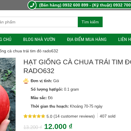
(Bán hàng) 0932 600 899 - (Kỹ thuật) 0932 700
Tìm kiếm
G CHỦ
BLOG NHÀ VƯỜN
ĐỊA ĐIỂM MUA HÀNG
LIÊN 
ống cà chua trái tim đỏ rado632
HẠT GIỐNG CÀ CHUA TRÁI TIM 
RADO632
Đơn vị tính:
Gói
Số lượng hạt/gói:
0.1 gram
Màu sắc:
Đỏ
Thời gian thu hoạch:
Khoảng 70-75 ngày
(
14
customer reviews)
407
sold
5.0
Rated
14
5.0
12.000
₫
out of 5
13.200
₫
based on