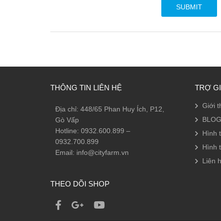
THÔNG TIN LIÊN HỆ
TRỢ G
Giới t
Địa chỉ: 448/65 Phan Huy Ích, P12,
BLOG
Gò Vấp
Hotline: 0932.600.899 –
Hình 
0932.700.899
Hình 
Email: info@cityfarm.vn
Liên h
THEO DÕI SHOP