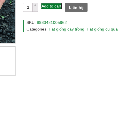
customer
Hạt
Add to cart
Liên hệ
ratings
giống
cà
chua
SKU:
8933481005962
trái
Categories:
Hạt giống cây trồng
,
Hạt giống củ quả
tim
đỏ
rado632
quantity