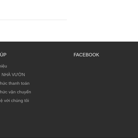
IÚP
FACEBOOK
hiệu
 NHÀ VƯỜN
thức thanh toán
thức vận chuyển
ệ với chúng tôi