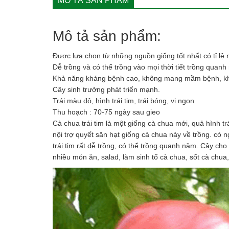
MÔ TẢ SẢN PHẨM
Mô tả sản phẩm:
Được lựa chọn từ những nguồn giống tốt nhất có tỉ l
Dễ trồng và có thể trồng vào mọi thời tiết trồng quan
Khả năng kháng bệnh cao, không mang mầm bệnh, khô
Cây sinh trưởng phát triển mạnh.
Trái màu đỏ, hình trái tim, trái bóng, vị ngon
Thu hoạch : 70-75 ngày sau gieo
Cà chua trái tim là một giống cà chua mới, quả hình tr
nội trợ quyết săn hạt giống cà chua này về trồng. có n
trái tim rất dễ trồng, có thể trồng quanh năm. Cây cho
nhiều món ăn, salad, làm sinh tố cà chua, sốt cà chua,