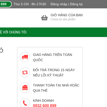
 899
Thứ 2-CN : 8h-17h30
Đăng nhập | Đăng ký
GIỎ HÀNG CỦA BẠN
Chưa có sản phẩm
HỆ VỚI CHÚNG TÔI
ĐỎ
GIAO HÀNG TRÊN TOÀN
QUỐC
ĐỔI TRẢ TRONG 15 NGÀY
NẾU LỖI KỸ THUẬT
THANH TOÁN TẠI NHÀ HOẶC
QUA THẺ
KINH DOANH
0932 600 899