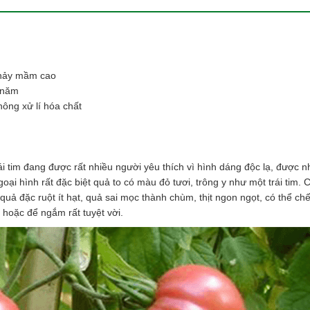
ệ nảy mầm cao
h năm
ng xử lí hóa chất
ái tim đang được rất nhiều người yêu thích vì hình dáng độc lạ, được n
goại hình rất đặc biệt quả to có màu đỏ tươi, trông y như một trái tim. 
 quả đặc ruột ít hạt, quả sai mọc thành chùm, thịt ngon ngọt, có thể ch
 hoặc để ngắm rất tuyệt vời.