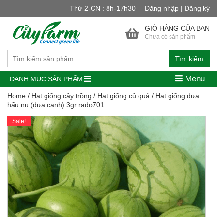
Thứ 2-CN : 8h-17h30
Đăng nhập | Đăng ký
GIỎ HÀNG CỦA BẠN
Chưa có sản phẩm
Tìm kiếm
Menu
DANH MỤC SẢN PHẨM
Home
/
Hạt giống cây trồng
/
Hạt giống củ quả
/ Hạt giống dưa
hấu nụ (dưa canh) 3gr rado701
Sale!