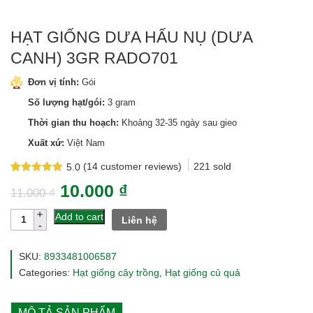
HẠT GIỐNG DƯA HẤU NỤ (DƯA
CANH) 3GR RADO701
Đơn vị tính:
Gói
Số lượng hạt/gói:
3 gram
Thời gian thu hoạch:
Khoảng 32-35 ngày sau gieo
Xuất xứ:
Việt Nam
(
14
customer reviews)
221
sold
5.0
Rated
14
5.0
10.000
₫
out of 5
11.000
₫
based on
customer
Hạt
Add to cart
Liên hệ
ratings
giống
dưa
hấu
SKU:
8933481006587
nụ
Categories:
Hạt giống cây trồng
,
Hạt giống củ quả
(dưa
canh)
3gr
MÔ TẢ SẢN PHẨM