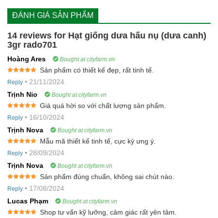
thông thoáng, mát mẻ.
ĐÁNH GIÁ SẢN PHẨM
Sạch: Bảo đảm hạt giống đã được làm sạch trước khi cất giữ
14 reviews for
Hạt giống dưa hấu nụ (dưa canh)
trong hộp lưu trữ.
3gr rado701
Hoàng Ares
Bought at cityfarm.vn
Sản phẩm có thiết kế đẹp, rất tinh tế.
Rated
5
out
•
21/11/2024
Reply
of 5
Trịnh Nio
Bought at cityfarm.vn
Giá quá hời so với chất lượng sản phẩm.
Rated
5
out
•
16/10/2024
Reply
of 5
Trịnh Nova
Bought at cityfarm.vn
Mẫu mã thiết kế tinh tế, cực kỳ ưng ý.
Rated
5
out
•
28/09/2024
Reply
of 5
Trịnh Nova
Bought at cityfarm.vn
Sản phẩm đúng chuẩn, không sai chút nào.
Rated
5
out
•
17/08/2024
Reply
of 5
Lucas Phạm
Bought at cityfarm.vn
Shop tư vấn kỹ lưỡng, cảm giác rất yên tâm.