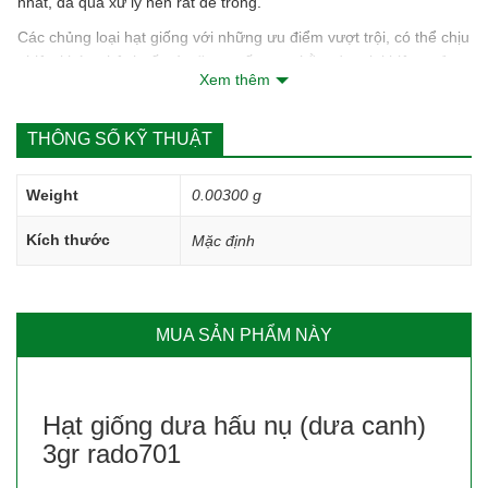
nhất, đã qua xử lý nên rất dễ trồng.
Các chủng loại hạt giống với những ưu điểm vượt trội, có thể chịu
nhiệt, kháng bệnh tốt và năng suất cao nhằm đem lại hiệu quả
Xem thêm
kinh tế tốt nhất cho khách hàng.
THÔNG SỐ KỸ THUẬT
Weight
0.00300 g
Kích thước
Mặc định
MUA SẢN PHẨM NÀY
Hướng dẫn cách trồng hạt
Hạt giống dưa hấu nụ (dưa canh)
giống:
3gr rado701