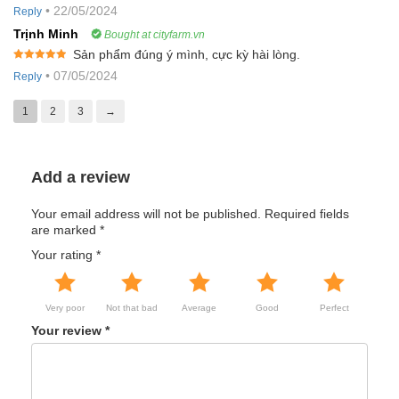
Rated
5
out
•
22/05/2024
Reply
of 5
Trịnh Minh
Bought at cityfarm.vn
Sản phẩm đúng ý mình, cực kỳ hài lòng.
Rated
5
out
•
07/05/2024
Reply
of 5
1
2
3
→
Add a review
Your email address will not be published.
Required fields
are marked
*
Your rating
*
Very poor
Not that bad
Average
Good
Perfect
Your review
*