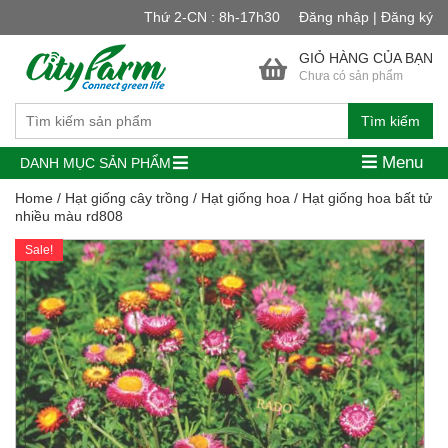
Thứ 2-CN : 8h-17h30
Đăng nhập | Đăng ký
GIỎ HÀNG CỦA BẠN
Chưa có sản phẩm
Tìm kiếm
Menu
DANH MỤC SẢN PHẨM
Home
/
Hạt giống cây trồng
/
Hạt giống hoa
/ Hạt giống hoa bất tử
nhiều màu rd808
Sale!