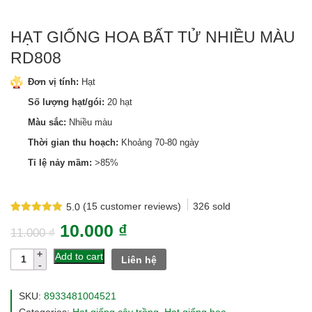
HẠT GIỐNG HOA BẤT TỬ NHIỀU MÀU
RD808
Đơn vị tính:
Hạt
Số lượng hạt/gói:
20 hạt
Màu sắc:
Nhiều màu
Thời gian thu hoạch:
Khoảng 70-80 ngày
Tỉ lệ nảy mầm:
>85%
(
15
customer reviews)
326
sold
5.0
Rated
15
5.0
10.000
₫
out of 5
11.000
₫
based on
customer
Hạt
Add to cart
Liên hệ
ratings
giống
hoa
bất
SKU:
8933481004521
tử