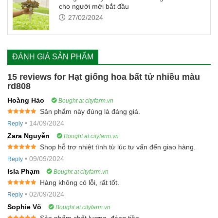
cho người mới bắt đầu
27/02/2024
ĐÁNH GIÁ SẢN PHẨM
15 reviews for
Hạt giống hoa bất tử nhiều màu
rd808
Hoàng Hảo
Bought at cityfarm.vn
Sản phẩm này đúng là đáng giá.
Rated
5
out
•
14/09/2024
Reply
of 5
Zara Nguyễn
Bought at cityfarm.vn
Shop hỗ trợ nhiệt tình từ lúc tư vấn đến giao hàng.
Rated
5
out
•
09/09/2024
Reply
of 5
Isla Phạm
Bought at cityfarm.vn
Hàng không có lỗi, rất tốt.
Rated
5
out
•
02/09/2024
Reply
of 5
Sophie Võ
Bought at cityfarm.vn