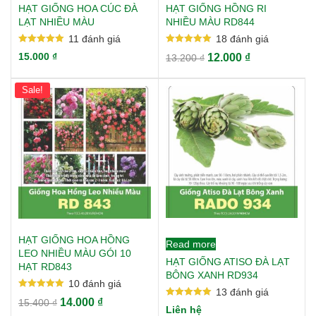
HẠT GIỐNG HOA CÚC ĐÀ
HẠT GIỐNG HỒNG RI
trồng tại nơi khô ráo, tránh ẩm ướt, tránh cho hạt không bị hút
LẠT NHIỀU MÀU
NHIỀU MÀU RD844
ẩm ảnh hưởng đến năng suất gieo trồng.
11
đánh giá
18
đánh giá
Mát: Nhiệt độ bảo quản tốt nhất từ 20-22oC bởi nhiệt độ cao
Rated
Rated
15.000
₫
12.000
₫
13.200
₫
5.00
5.00
làm hạt giống hô hấp mạnh, tiêu hao nhanh các chất dinh dưỡng
out of 5
out of 5
dự trữ, giảm sức sống của cây trồng. Vì vậy, nơi bảo quản cần
Sale!
thông thoáng, mát mẻ.
Sạch: Bảo đảm hạt giống đã được làm sạch trước khi cất giữ
trong hộp lưu trữ.
HẠT GIỐNG HOA HỒNG
Read more
LEO NHIỀU MÀU GÓI 10
HẠT GIỐNG ATISO ĐÀ LẠT
HẠT RD843
BÔNG XANH RD934
10
đánh giá
13
đánh giá
Rated
14.000
₫
15.400
₫
5.00
Rated
Liên hệ
out of 5
5.00