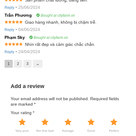
Sản phẩm chất lượng, đáng tiền.
Rated
5
out
•
25/06/2024
Reply
of 5
Trần Phương
Bought at cityfarm.vn
Giao hàng nhanh, không bị chậm trễ.
Rated
5
out
•
04/06/2024
Reply
of 5
Phạm Sky
Bought at cityfarm.vn
Nhìn rất đẹp và cảm giác chắc chắn.
Rated
5
out
•
24/04/2024
Reply
of 5
1
2
3
→
Add a review
Your email address will not be published.
Required fields
are marked
*
Your rating
*
Very poor
Not that bad
Average
Good
Perfect