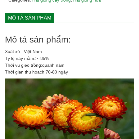
Categories:
Hạt giống cây trồng
,
Hạt giống hoa
nhiều
màu
rd808
MÔ TẢ SẢN PHẨM
quantity
Mô tả sản phẩm:
Xuất xứ : Việt Nam
Tỷ lệ nảy mầm:>=85%
Thời vụ gieo trồng:quanh năm
Thời gian thu hoạch:70-80 ngày