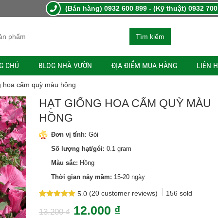
(Bán hàng) 0932 600 899 - (Kỹ thuật) 0932 700
Tìm kiếm
G CHỦ
BLOG NHÀ VƯỜN
ĐỊA ĐIỂM MUA HÀNG
LIÊN 
g hoa cẩm quỳ màu hồng
HẠT GIỐNG HOA CẨM QUỲ MÀU
HỒNG
Đơn vị tính:
Gói
Số lượng hạt/gói:
0.1 gram
Màu sắc:
Hồng
Thời gian nảy mầm:
15-20 ngày
(
20
customer reviews)
156
sold
5.0
Rated
20
5.0
12.000
₫
out of 5
13.200
₫
based on