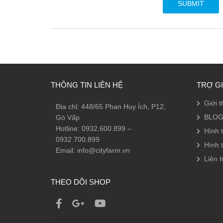
THÔNG TIN LIÊN HỆ
TRỢ G
Giới t
Địa chỉ: 448/65 Phan Huy Ích, P12,
BLOG
Gò Vấp
Hotline: 0932.600.899 –
Hình 
0932.700.899
Hình 
Email: info@cityfarm.vn
Liên h
THEO DÕI SHOP