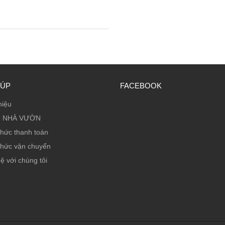
IÚP
FACEBOOK
hiệu
 NHÀ VƯỜN
thức thanh toán
thức vận chuyển
ệ với chúng tôi