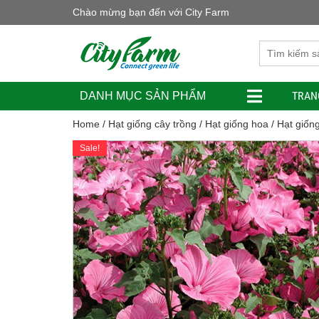
Chào mừng bạn đến với City Farm
TRAN
DANH MỤC SẢN PHẨM
Home
/
Hạt giống cây trồng
/
Hạt giống hoa
/ Hạt giốn
Sale!