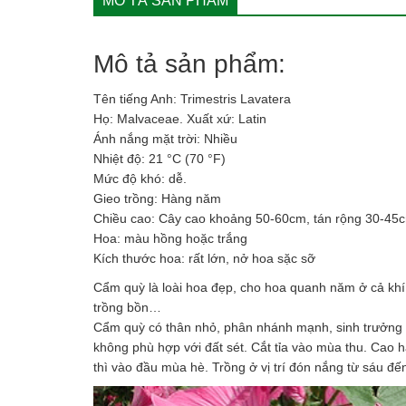
MÔ TẢ SẢN PHẨM
Mô tả sản phẩm:
Tên tiếng Anh: Trimestris Lavatera
Họ: Malvaceae. Xuất xứ: Latin
Ánh nắng mặt trời: Nhiều
Nhiệt độ: 21 °C (70 °F)
Mức độ khó: dễ.
Gieo trồng: Hàng năm
Chiều cao: Cây cao khoảng 50-60cm, tán rộng 30-45
Hoa: màu hồng hoặc trắng
Kích thước hoa: rất lớn, nở hoa sặc sỡ
Cẩm quỳ là loài hoa đẹp, cho hoa quanh năm ở cả khí 
trồng bồn…
Cẩm quỳ có thân nhỏ, phân nhánh mạnh, sinh trưởng ph
không phù hợp với đất sét. Cắt tỉa vào mùa thu. Cao
thì vào đầu mùa hè. Trồng ở vị trí đón nắng từ sáu đế