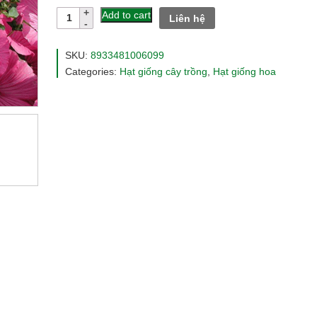
customer
Hạt
Add to cart
Liên hệ
ratings
giống
hoa
cẩm
SKU:
8933481006099
quỳ
Categories:
Hạt giống cây trồng
,
Hạt giống hoa
màu
hồng
quantity