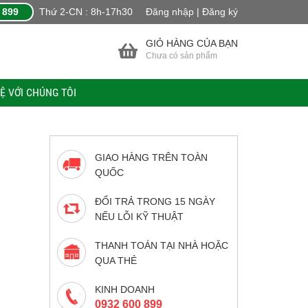
 899
Thứ 2-CN : 8h-17h30
Đăng nhập | Đăng ký
GIỎ HÀNG CỦA BẠN
Chưa có sản phẩm
HỆ VỚI CHÚNG TÔI
GIAO HÀNG TRÊN TOÀN
QUỐC
ĐỔI TRẢ TRONG 15 NGÀY
NẾU LỖI KỸ THUẬT
THANH TOÁN TẠI NHÀ HOẶC
QUA THẺ
KINH DOANH
0932 600 899