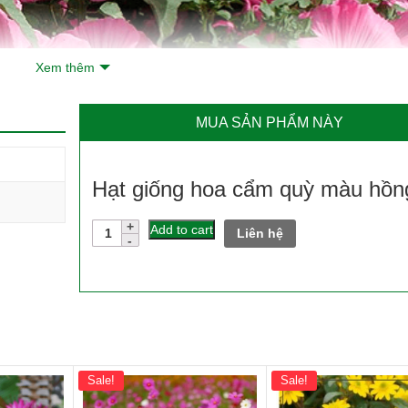
Xem thêm
MUA SẢN PHẨM NÀY
Hạt giống hoa cẩm quỳ màu hồn
Hạt
Add to cart
Liên hệ
giống
hoa
cẩm
quỳ
màu
hồng
quantity
Sale!
Sale!