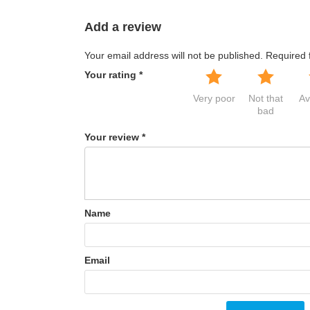
Add a review
Your email address will not be published.
Required 
Your rating
*
Very poor
Not that
Av
bad
Your review
*
Name
Email