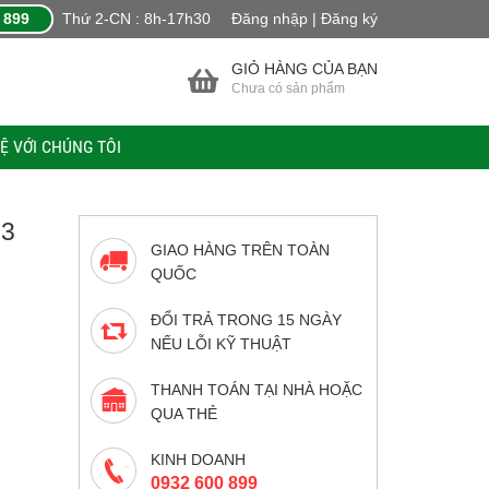
 899
Thứ 2-CN : 8h-17h30
Đăng nhập | Đăng ký
GIỎ HÀNG CỦA BẠN
Chưa có sản phẩm
HỆ VỚI CHÚNG TÔI
3
GIAO HÀNG TRÊN TOÀN
QUỐC
ĐỔI TRẢ TRONG 15 NGÀY
NẾU LỖI KỸ THUẬT
THANH TOÁN TẠI NHÀ HOẶC
QUA THẺ
KINH DOANH
0932 600 899