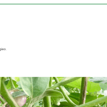
gieo.