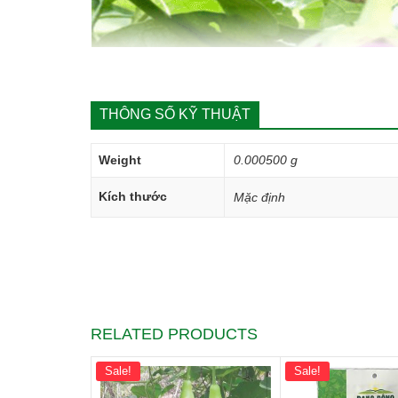
THÔNG SỐ KỸ THUẬT
Weight
0.000500 g
Kích thước
Mặc định
RELATED PRODUCTS
Sale!
Sale!