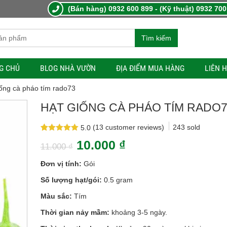
(Bán hàng) 0932 600 899 - (Kỹ thuật) 0932 700
Tìm kiếm
G CHỦ
BLOG NHÀ VƯỜN
ĐỊA ĐIỂM MUA HÀNG
LIÊN 
iống cà pháo tím rado73
HẠT GIỐNG CÀ PHÁO TÍM RADO7
(
13
customer reviews)
243
sold
5.0
Rated
13
5.0
10.000
₫
out of 5
11.000
₫
based on
customer
Đơn vị tính:
Gói
ratings
Số lượng hạt/gói:
0.5 gram
Màu sắc:
Tím
Thời gian nảy mầm:
khoảng 3-5 ngày.