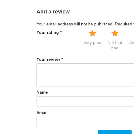
hưởng đến năng suất gieo trồng.
Add a review
Mát: Nhiệt độ bảo quản tốt nhất từ 20-22oC bởi nhiệ
trữ, giảm sức sống của cây trồng. Vì vậy, nơi bảo qu
Your email address will not be published.
Required 
Sạch: Bảo đảm hạt giống đã được làm sạch trước khi cấ
Your rating
*
Very poor
Not that
Av
bad
Your review
*
Name
Email