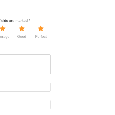
t độ cao làm hạt giống hô hấp mạnh, tiêu hao nhanh các chất dinh dư
ản cần thông thoáng, mát mẻ.
fields are marked
*
t giữ trong hộp lưu trữ.
erage
Good
Perfect