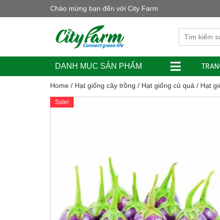
Chào mừng bạn đến với City Farm
TRAN
DANH MỤC SẢN PHẨM
Home
/
Hạt giống cây trồng
/
Hạt giống củ quả
/ Hạt g
Sale!