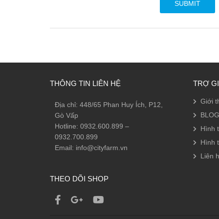
THÔNG TIN LIÊN HỆ
TRỢ G
Giới t
Địa chỉ: 448/65 Phan Huy Ích, P12,
BLOG
Gò Vấp
Hotline: 0932.600.899 –
Hình 
0932.700.899
Hình 
Email: info@cityfarm.vn
Liên h
THEO DÕI SHOP