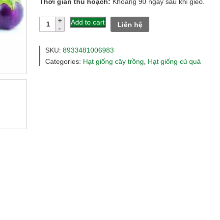
Thời gian thu hoạch:
Khoảng 90 ngày sau khi gieo.
Hạt
Add to cart
Liên hệ
giống
cà
pháo
SKU:
8933481006983
tím
Categories:
Hạt giống cây trồng
,
Hạt giống củ quả
rado73
quantity