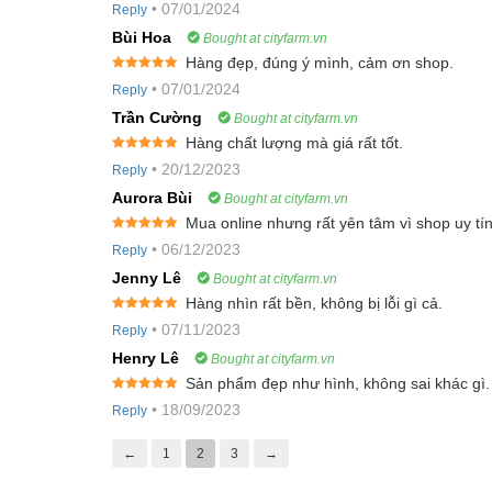
•
07/01/2024
Reply
of 5
Sau khi cây mọc được 1-2 lá, nếu mật độ cây quá dày 
Bùi Hoa
Bought at cityfarm.vn
Khi cây con ra được từ 5-6 lá, tiến hành tỉa cấy với 
Hàng đẹp, đúng ý mình, cảm ơn shop.
Rated
5
out
tưới nước cho cây.
•
07/01/2024
Reply
of 5
Trần Cường
Bought at cityfarm.vn
Chăm sóc:
Hàng chất lượng mà giá rất tốt.
Rated
5
out
•
20/12/2023
Reply
of 5
Ngày tưới nước 2 lần cho cây vào sáng sớm hoặc chiều
Aurora Bùi
Bought at cityfarm.vn
Sau khi cấy cây con được 1 tuần, tiến hành bón lót 
Mua online nhưng rất yên tâm vì shop uy tín
bón 1 lần.
Rated
5
out
•
06/12/2023
Reply
of 5
Jenny Lê
Bought at cityfarm.vn
Thu hoạch:
Hàng nhìn rất bền, không bị lỗi gì cả.
Rated
5
out
Không nên thu hoạch lúc quả quá già bởi ăn sẽ không 
•
07/11/2023
Reply
of 5
– 3 tháng.
Henry Lê
Bought at cityfarm.vn
Sản phẩm đẹp như hình, không sai khác gì.
Hướng dẫn bảo quản:
Rated
5
out
•
18/09/2023
Reply
of 5
Kín: Dụng cụ bảo quản có nắp đậy, tránh tiếp xúc vớ
←
1
2
3
→
Khô: Hạt giống cần được phơi khô và bảo quản hạt giốn