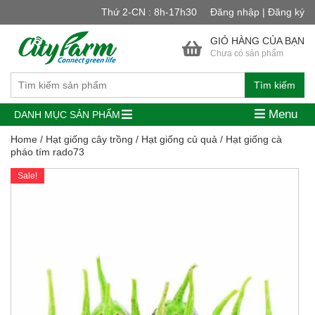
Thứ 2-CN : 8h-17h30
Đăng nhập | Đăng ký
GIỎ HÀNG CỦA BẠN
Chưa có sản phẩm
Tìm kiếm
Menu
DANH MỤC SẢN PHẨM
Home
/
Hạt giống cây trồng
/
Hạt giống củ quả
/ Hạt giống cà
pháo tím rado73
Sale!