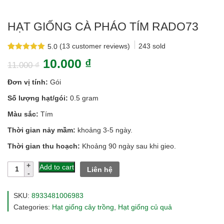
HẠT GIỐNG CÀ PHÁO TÍM RADO73
(
13
customer reviews)
243
sold
5.0
Rated
13
5.0
10.000
₫
out of 5
11.000
₫
based on
customer
Đơn vị tính:
Gói
ratings
Số lượng hạt/gói:
0.5 gram
Màu sắc:
Tím
Thời gian nảy mầm:
khoảng 3-5 ngày.
Thời gian thu hoạch:
Khoảng 90 ngày sau khi gieo.
Hạt
Add to cart
Liên hệ
giống
cà
pháo
SKU:
8933481006983
tím
Categories:
Hạt giống cây trồng
,
Hạt giống củ quả
rado73
quantity