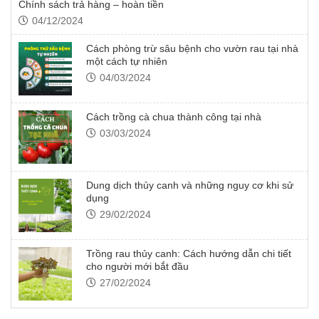
Chính sách trả hàng – hoàn tiền
Mát: Nhiệt độ bảo quản tốt nhất từ 20-22oC bởi nhiệt độ cao
04/12/2024
làm hạt giống hô hấp mạnh, tiêu hao nhanh các chất dinh dưỡng
dự trữ, giảm sức sống của cây trồng. Vì vậy, nơi bảo quản cần
Cách phòng trừ sâu bệnh cho vườn rau tại nhà
thông thoáng, mát mẻ.
một cách tự nhiên
04/03/2024
Sạch: Bảo đảm hạt giống đã được làm sạch trước khi cất giữ
trong hộp lưu trữ.
Cách trồng cà chua thành công tại nhà
03/03/2024
Dung dịch thủy canh và những nguy cơ khi sử
dụng
29/02/2024
Trồng rau thủy canh: Cách hướng dẫn chi tiết
cho người mới bắt đầu
27/02/2024