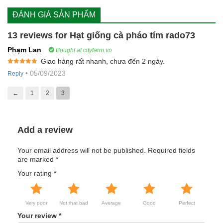
ĐÁNH GIÁ SẢN PHẨM
13 reviews for
Hạt giống cà pháo tím rado73
Phạm Lan
Bought at cityfarm.vn
Giao hàng rất nhanh, chưa đến 2 ngày.
Rated
5
out
•
05/09/2023
Reply
of 5
←
1
2
3
Add a review
Your email address will not be published.
Required fields
are marked
*
Your rating
*
Very poor
Not that bad
Average
Good
Perfect
Your review
*