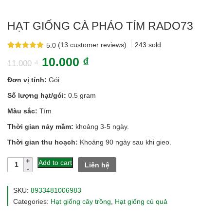
HẠT GIỐNG CÀ PHÁO TÍM RADO73
(
13
customer reviews)
243
sold
5.0
Rated
13
5.0
10.000
₫
out of 5
11.000
₫
based on
customer
Đơn vị tính:
Gói
ratings
Số lượng hạt/gói:
0.5 gram
Màu sắc:
Tím
Thời gian nảy mầm:
khoảng 3-5 ngày.
Thời gian thu hoạch:
Khoảng 90 ngày sau khi gieo.
Hạt
Add to cart
Liên hệ
giống
cà
pháo
SKU:
8933481006983
tím
Categories:
Hạt giống cây trồng
,
Hạt giống củ quả
rado73
quantity