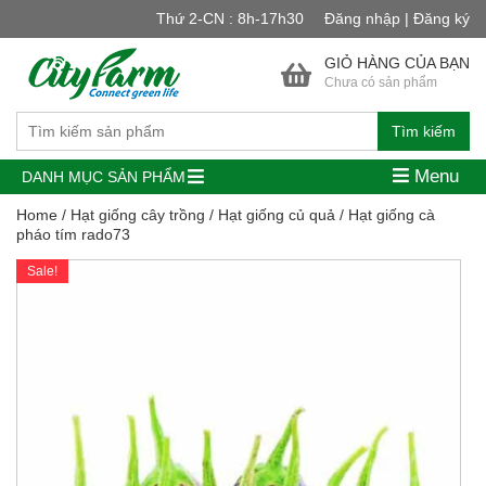
Thứ 2-CN : 8h-17h30
Đăng nhập | Đăng ký
GIỎ HÀNG CỦA BẠN
Chưa có sản phẩm
Tìm kiếm
Menu
DANH MỤC SẢN PHẨM
Home
/
Hạt giống cây trồng
/
Hạt giống củ quả
/ Hạt giống cà
pháo tím rado73
Sale!