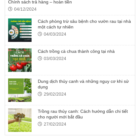
Chính sách trả hàng – hoàn tiền
Mát: Nhiệt độ bảo quản tốt nhất từ 20-22oC bởi nhiệt độ cao
04/12/2024
làm hạt giống hô hấp mạnh, tiêu hao nhanh các chất dinh dưỡng
dự trữ, giảm sức sống của cây trồng. Vì vậy, nơi bảo quản cần
Cách phòng trừ sâu bệnh cho vườn rau tại nhà
thông thoáng, mát mẻ.
một cách tự nhiên
04/03/2024
Sạch: Bảo đảm hạt giống đã được làm sạch trước khi cất giữ
trong hộp lưu trữ.
Cách trồng cà chua thành công tại nhà
03/03/2024
Dung dịch thủy canh và những nguy cơ khi sử
dụng
29/02/2024
Trồng rau thủy canh: Cách hướng dẫn chi tiết
cho người mới bắt đầu
27/02/2024