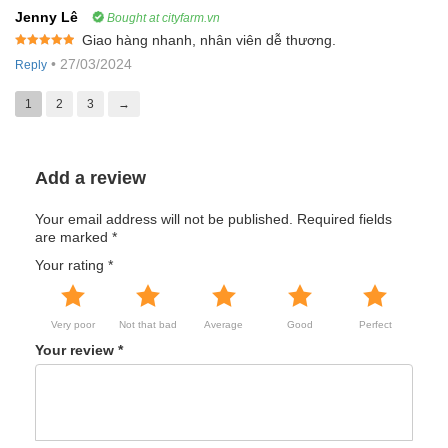
Jenny Lê
Bought at cityfarm.vn
Giao hàng nhanh, nhân viên dễ thương.
Rated
5
out
•
27/03/2024
Reply
of 5
1
2
3
→
Add a review
Your email address will not be published.
Required fields
are marked
*
Your rating
*
Very poor
Not that bad
Average
Good
Perfect
Your review
*