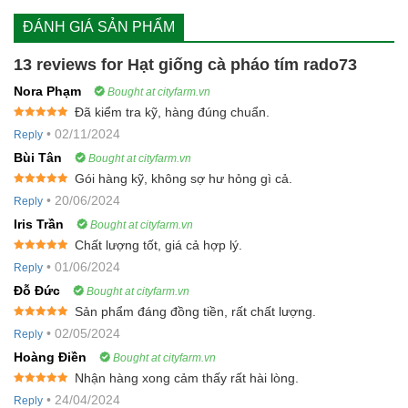
ĐÁNH GIÁ SẢN PHẨM
13 reviews for
Hạt giống cà pháo tím rado73
Nora Phạm
Bought at cityfarm.vn
Đã kiểm tra kỹ, hàng đúng chuẩn.
Rated
5
out
•
02/11/2024
Reply
of 5
Bùi Tân
Bought at cityfarm.vn
Gói hàng kỹ, không sợ hư hỏng gì cả.
Rated
5
out
•
20/06/2024
Reply
of 5
Iris Trần
Bought at cityfarm.vn
Chất lượng tốt, giá cả hợp lý.
Rated
5
out
•
01/06/2024
Reply
of 5
Đỗ Đức
Bought at cityfarm.vn
Sản phẩm đáng đồng tiền, rất chất lượng.
Rated
5
out
•
02/05/2024
Reply
of 5
Hoàng Điền
Bought at cityfarm.vn
Nhận hàng xong cảm thấy rất hài lòng.
Rated
5
out
•
24/04/2024
Reply
of 5